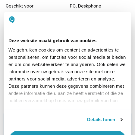
Geschikt voor
PC, Deskphone
Type headset
Convertible
Draagwijze
In-ear
Deze website maakt gebruik van cookies
Draadloze technologie
DECT verbinding
We gebruiken cookies om content en advertenties te
Headset aansluitingen
USB-A, USB-C
personaliseren, om functies voor social media te bieden
en om ons websiteverkeer te analyseren. Ook delen we
Microsoft Teams
Ja
informatie over uw gebruik van onze site met onze
Active noise cancelling
Nee
partners voor social media, adverteren en analyse.
Deze partners kunnen deze gegevens combineren met
andere informatie die u aan ze heeft verstrekt of die ze
Toon meer
hebben verzameld op basis van uw gebruik van hun
services.
Details tonen
WIL JIJ ADVIES OP MAAT?
Vraag het onze experts!