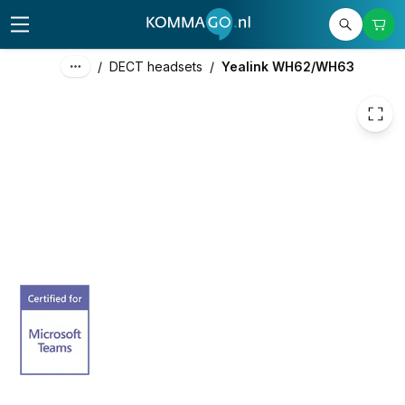
€ 114,59
/
DECT headsets
/
Yealink WH62/WH63