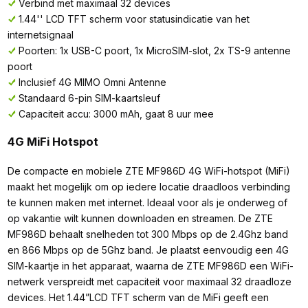
Verbind met maximaal 32 devices
1.44'' LCD TFT scherm voor statusindicatie van het
internetsignaal
Poorten: 1x USB-C poort, 1x MicroSIM-slot, 2x TS-9 antenne
poort
Inclusief 4G MIMO Omni Antenne
Standaard 6-pin SIM-kaartsleuf
Capaciteit accu: 3000 mAh, gaat 8 uur mee
4G MiFi Hotspot
De compacte en mobiele ZTE MF986D 4G WiFi-hotspot (MiFi)
maakt het mogelijk om op iedere locatie draadloos verbinding
te kunnen maken met internet. Ideaal voor als je onderweg of
op vakantie wilt kunnen downloaden en streamen. De ZTE
MF986D behaalt snelheden tot 300 Mbps op de 2.4Ghz band
en 866 Mbps op de 5Ghz band. Je plaatst eenvoudig een 4G
SIM-kaartje in het apparaat, waarna de ZTE MF986D een WiFi-
netwerk verspreidt met capaciteit voor maximaal 32 draadloze
devices. Het 1.44”LCD TFT scherm van de MiFi geeft een