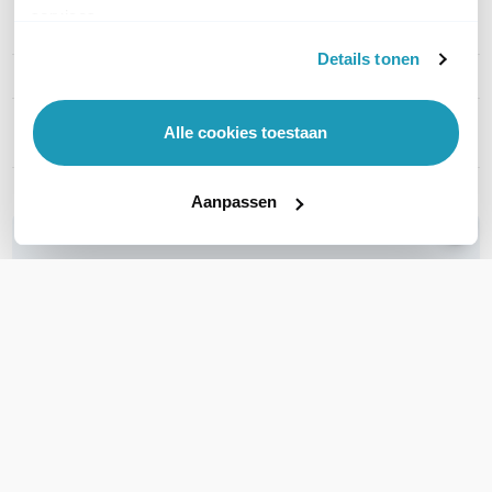
services.
PRODUCT DETAILS
Details tonen
Merk
ZTE
Artikelnummer
ZTE MF986D+Puck-
Alle cookies toestaan
2+2SMA_TS9
Aanpassen
WIL JIJ ADVIES OP MAAT?
Vraag het onze experts!
Bel ons
Email