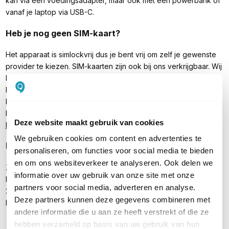
kan via een voedingsadapter, maar ook met een powerbank of
vanaf je laptop via USB-C.
Heb je nog geen SIM-kaart?
Het apparaat is simlockvrij dus je bent vrij om zelf je gewenste
provider te kiezen. SIM-kaarten zijn ook bij ons verkrijgbaar. Wij
leveren Internet On Demand SIM-kaarten en prepaid SIM-
kaarten. Ideaal wanneer je op vakantie gaat of tijdelijk op een
locatie zonder internet moet werken. De SIM-kaarten zijn
bovendien uit voorraad leverbaar. Bekijk onze
Internet On
Deze website maakt gebruik van cookies
Demand SIM-kaarten
en onze
VirtuGo prepaid SIM-kaarten
We gebruiken cookies om content en advertenties te
Inhoud verpakking
personaliseren, om functies voor social media te bieden
en om ons websiteverkeer te analyseren. Ook delen we
ZTE MF986D
informatie over uw gebruik van onze site met onze
Poynting Puck-2 antenne
partners voor social media, adverteren en analyse.
2x SMA-Female naar TS9 Adapters
Deze partners kunnen deze gegevens combineren met
Handleiding
andere informatie die u aan ze heeft verstrekt of die ze
hebben verzameld op basis van uw gebruik van hun