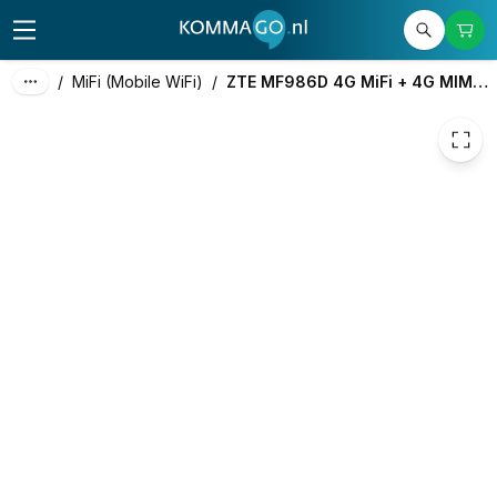
193,17
excl. btw
233,74
incl. btw
/
MiFi (Mobile WiFi)
/
ZTE MF986D 4G MiFi + 4G MIMO Omni Antenne