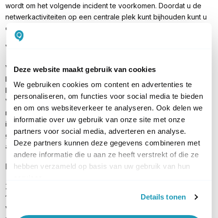
wordt om het volgende incident te voorkomen. Doordat u de
netwerkactiviteiten op een centrale plek kunt bijhouden kunt u
eenvoudig meerdere clients beheren.
Veilige verbinding op afstand
Voor thuiswerkers of medewerkers op verschillende locaties is
Deze website maakt gebruik van cookies
het belangrijk dat zij ook veilig kunnen inloggen op het netwerk.
We gebruiken cookies om content en advertenties te
De Zyxel USG Flex 200 ondersteunt IPsec, SSL en L2TP based
personaliseren, om functies voor social media te bieden
VPN voor een beveiligde verbinding op afstand, met een
en om ons websiteverkeer te analyseren. Ook delen we
maximum van 100 gelijktijdige verbindingen. Doordat er geen
informatie over uw gebruik van onze site met onze
ingewikkelde configuratie nodig is kunnen werknemers
partners voor social media, adverteren en analyse.
gemakkelijk een VPN-verbinding tot stand brengen zonder
Deze partners kunnen deze gegevens combineren met
aanvullende IT-ondersteuning.
andere informatie die u aan ze heeft verstrekt of die ze
Inhoud verpakking
hebben verzameld op basis van uw gebruik van hun
services.
Zyxel USG Flex 200
Details tonen
1 jaar UTM bundel
Voedingsadapter