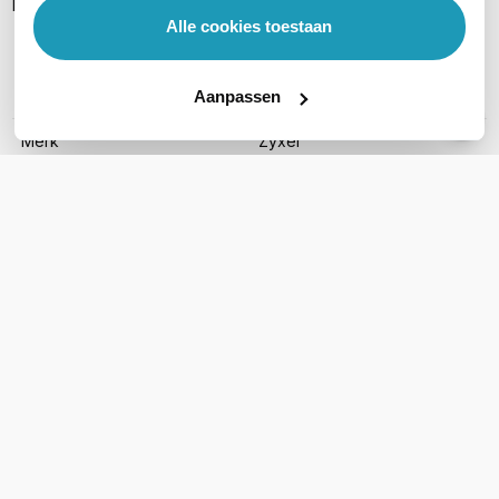
Handleiding
Alle cookies toestaan
Aanpassen
PRODUCT DETAILS
Merk
Zyxel
Artikelnummer
USGFLEX200-EU0102F
EAN
4718937612000
Standaard snelheid
1,8 Gbps
UTM snelheid
550 Mbps
Aantal WAN poorten
2
Rack mountable
Ja
SFP Ondersteuning
SFP