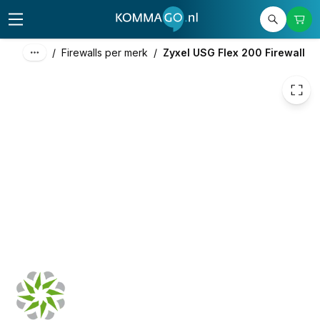
1.402,72
excl. btw
1.697,29
incl. btw
/
Firewalls per merk
/
Zyxel USG Flex 200 Firewall