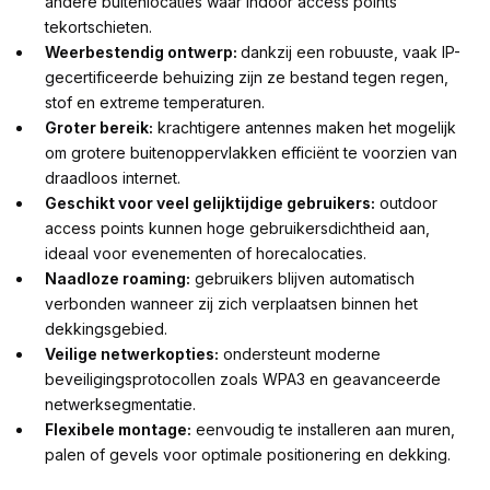
andere buitenlocaties waar indoor access points
tekortschieten.
Weerbestendig ontwerp:
dankzij een robuuste, vaak IP-
gecertificeerde behuizing zijn ze bestand tegen regen,
stof en extreme temperaturen.
Groter bereik:
krachtigere antennes maken het mogelijk
om grotere buitenoppervlakken efficiënt te voorzien van
draadloos internet.
Geschikt voor veel gelijktijdige gebruikers:
outdoor
access points kunnen hoge gebruikersdichtheid aan,
ideaal voor evenementen of horecalocaties.
Naadloze roaming:
gebruikers blijven automatisch
verbonden wanneer zij zich verplaatsen binnen het
dekkingsgebied.
Veilige netwerkopties:
ondersteunt moderne
beveiligingsprotocollen zoals WPA3 en geavanceerde
netwerksegmentatie.
Flexibele montage:
eenvoudig te installeren aan muren,
palen of gevels voor optimale positionering en dekking.