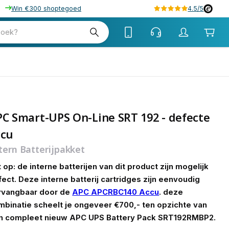
Win €300 shoptegoed
4.5/5
tw
zoek?
tw
C Smart-UPS On-Line SRT 192 - defecte
ccu
tern Batterijpakket
 op: de interne batterijen van dit product zijn mogelijk
ect. Deze interne batterij cartridges zijn eenvoudig
rvangbaar door de
APC APCRBC140 Accu
. deze
mbinatie scheelt je ongeveer €700,- ten opzichte van
n compleet nieuw APC UPS Battery Pack SRT192RMBP2.