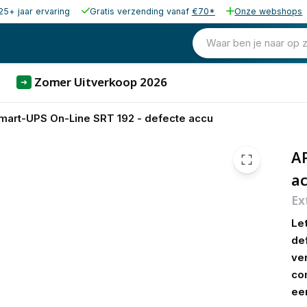
25+ jaar ervaring
Gratis verzending vanaf
€70*
Onze webshops
1.793,85
excl. b
2.170,56
Waar ben je naar op 
incl. b
Zomer Uitverkoop 2026
➜
art-UPS On-Line SRT 192 - defecte accu
AP
a
Ex
Let
def
ve
co
ee