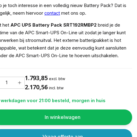
 je toch interesse in een volledig nieuw Battery Pack? Dat is
elijk, neem hiervoor
contact
met ons op.
t het
APC UPS Battery Pack SRT192RMBP2
breid je de
time van de APC Smart-UPS On-Line uit zodat je langer kunt
rwerken bij stroomuitval. Het externe batterijpakket is hot
ppable, wat betekent dat je deze eenvoudig kunt aansluiten
der de APC Smart-UPS On-Line te hoeven uitschakelen.
1.793,85
excl. btw
2.170,56
incl. btw
 werkdagen voor 21:00 besteld, morgen in huis
In winkelwagen
Vraag offerte aan