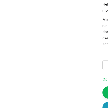
Heb
mog
Me
run
doo
swa
zon
Op