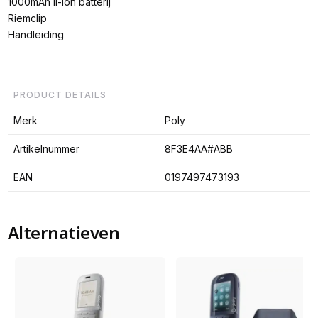
1000mAh li-ion batterij
Riemclip
Handleiding
PRODUCT DETAILS
Merk
Poly
Artikelnummer
8F3E4AA#ABB
EAN
0197497473193
Alternatieven