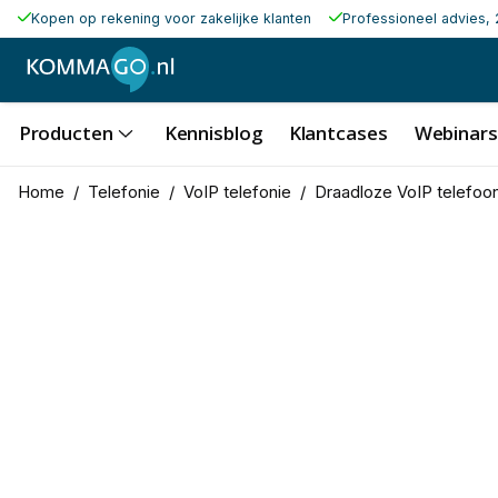
Kopen op rekening voor zakelijke klanten
Professioneel advies, 
Producten
Kennisblog
Klantcases
Webinars
Home
/
Telefonie
/
VoIP telefonie
/
Draadloze VoIP telefoo