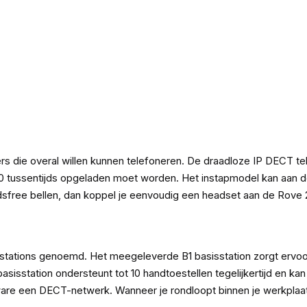
die overal willen kunnen telefoneren. De draadloze IP DECT tel
20 tussentijds opgeladen moet worden. Het instapmodel kan aan 
dsfree bellen, dan koppel je eenvoudig een headset aan de Rove 2
isstations genoemd. Het meegeleverde B1 basisstation zorgt ervo
1 basisstation ondersteunt tot 10 handtoestellen tegelijkertijd 
t ware een DECT-netwerk. Wanneer je rondloopt binnen je werkpla