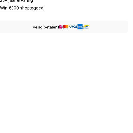
25+ jaar ervaring
Win €300 shoptegoed
Veilig betalen