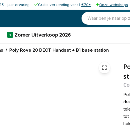
25+ jaar ervaring
Gratis verzending vanaf
€70*
Onze webshops
130,99
excl. b
158,50
Waar ben je naar op 
incl. b
Zomer Uitverkoop 2026
➜
ns
/
Poly Rove 20 DECT Handset + B1 base station
Po
st
Co
Pol
dr
tel
tot
hel