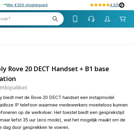
Win €300 shoptegoed
4.5/5
tw
zoek?
tw
ly Rove 20 DECT Handset + B1 base
ation
mbipakket
y biedt met de Rove 20 DECT handset een instapmodel
aadloze IP telefoon waarmee medewerkers moeiteloos kunnen
efoneren op de werkvloer. Het toestel biedt een gesprekstijd
 maar liefst 35 uur (eco mode), wat het mogelijk maakt om de
e dag door gesprekken te voeren.