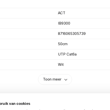
ACT
IB9300
8716065305739
50cm
UTP Cat6a
Wit
Toon meer
bruik van cookies