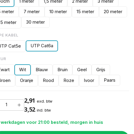
50cm
1 meter
1,5 meter
2 meter
3 meter
5 meter
7 meter
10 meter
15 meter
20 meter
30 meter
25 meter
PE KABEL
UTP Cat6a
UTP Cat5e
EUR
Zwart
Wit
Blauw
Bruin
Geel
Grijs
Paars
Groen
Oranje
Rood
Roze
Ivoor
2,91
excl. btw
3,52
incl. btw
 werkdagen voor 21:00 besteld, morgen in huis