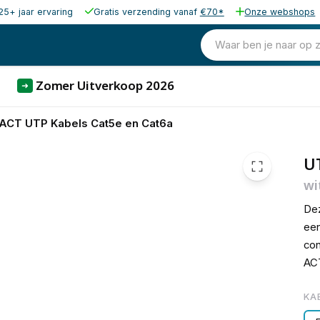
25+ jaar ervaring
Gratis verzending vanaf
€70*
Onze webshops
€ 1,
Waar ben je naar op 
Zomer Uitverkoop 2026
➜
ACT UTP Kabels Cat5e en Cat6a
UT
wi
Dez
een
con
ACT
KA