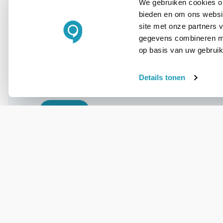
We gebruiken cookies om
bieden en om ons websit
WIL JIJ ADVIES OP MAAT?
site met onze partners 
Vraag het onze
gegevens combineren met
experts!
op basis van uw gebruik
Details tonen
Bel ons
E-mail
OVER DIT PRODUCT
Veelgestelde vragen