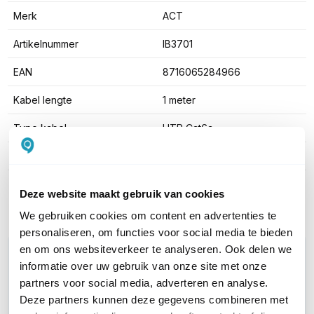
Merk
ACT
Artikelnummer
IB3701
EAN
8716065284966
Kabel lengte
1 meter
Type kabel
UTP Cat6a
Kleur
Rood
Toon meer
Deze website maakt gebruik van cookies
We gebruiken cookies om content en advertenties te
personaliseren, om functies voor social media te bieden
en om ons websiteverkeer te analyseren. Ook delen we
WIL JIJ ADVIES OP MAAT?
informatie over uw gebruik van onze site met onze
Vraag het onze experts!
partners voor social media, adverteren en analyse.
Deze partners kunnen deze gegevens combineren met
Bel ons