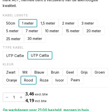
kwaliteit.
KABEL LENGTE
50cm
1 meter
1,5 meter
2 meter
3 meter
5 meter
7 meter
10 meter
15 meter
20 meter
30 meter
25 meter
TYPE KABEL
UTP Cat6a
UTP Cat5e
KLEUR
Zwart
Wit
Blauw
Bruin
Geel
Grijs
Groen
Paars
Oranje
Rood
Roze
Ivoor
3,46
excl. btw
4,19
incl. btw
Op werkdagen voor 21:00 besteld, morgen in huis