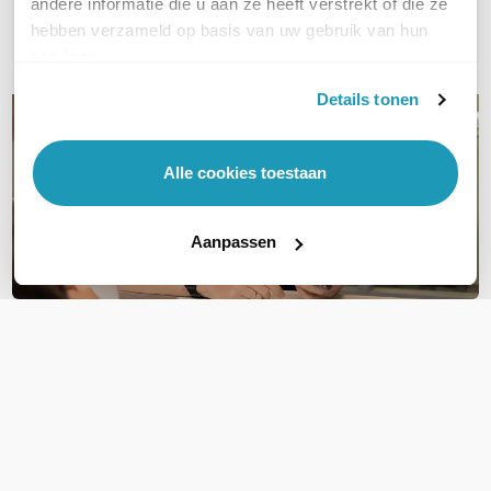
andere informatie die u aan ze heeft verstrekt of die ze
hebben verzameld op basis van uw gebruik van hun
E-mail
services.
Details tonen
Alle cookies toestaan
Aanpassen
OVER DIT PRODUCT
Veelgestelde vragen
Geen vragen gevonden
Stel een vraag