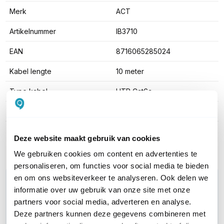
Merk
ACT
Artikelnummer
IB3710
EAN
8716065285024
Kabel lengte
10 meter
Type kabel
UTP Cat6a
Kleur
Rood
Toon meer
Deze website maakt gebruik van cookies
We gebruiken cookies om content en advertenties te
personaliseren, om functies voor social media te bieden
en om ons websiteverkeer te analyseren. Ook delen we
WIL JIJ ADVIES OP MAAT?
informatie over uw gebruik van onze site met onze
Vraag het onze experts!
partners voor social media, adverteren en analyse.
Deze partners kunnen deze gegevens combineren met
Bel ons