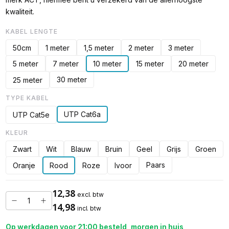
kwaliteit.
KABEL LENGTE
50cm
1 meter
1,5 meter
2 meter
3 meter
5 meter
7 meter
10 meter
15 meter
20 meter
30 meter
25 meter
TYPE KABEL
UTP Cat6a
UTP Cat5e
KLEUR
Zwart
Wit
Blauw
Bruin
Geel
Grijs
Groen
Paars
Oranje
Rood
Roze
Ivoor
12,38
excl. btw
14,98
incl. btw
Op werkdagen voor 21:00 besteld, morgen in huis