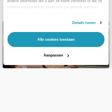
andere informatie die u aan ze heeft verstrekt of die ze
hebben verzameld op basis van uw gebruik van hun
E-mail
services.
Details tonen
Alle cookies toestaan
Aanpassen
OVER DIT PRODUCT
Veelgestelde vragen
Geen vragen gevonden
Stel een vraag