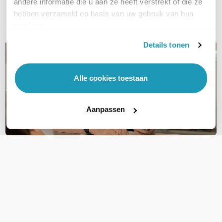
andere informatie die u aan ze heeft verstrekt of die ze
hebben verzameld op basis van uw gebruik van hun
E-mail
services.
Details tonen
Alle cookies toestaan
Aanpassen
OVER DIT PRODUCT
Veelgestelde vragen
Geen vragen gevonden
Stel een vraag