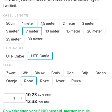
kwaliteit.
KABEL LENGTE
50cm
1 meter
1,5 meter
2 meter
3 meter
5 meter
7 meter
10 meter
15 meter
20 meter
30 meter
25 meter
TYPE KABEL
UTP Cat6a
UTP Cat5e
KLEUR
Zwart
Wit
Blauw
Bruin
Geel
Grijs
Groen
Paars
Oranje
Rood
Roze
Ivoor
10,23
excl. btw
12,38
incl. btw
Op werkdagen voor 21:00 besteld, morgen in huis