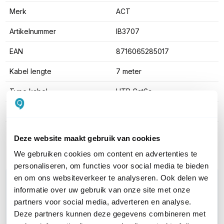
Merk
ACT
Artikelnummer
IB3707
EAN
8716065285017
Kabel lengte
7 meter
Type kabel
UTP Cat6a
Kleur
Rood
Toon meer
Deze website maakt gebruik van cookies
We gebruiken cookies om content en advertenties te
personaliseren, om functies voor social media te bieden
en om ons websiteverkeer te analyseren. Ook delen we
WIL JIJ ADVIES OP MAAT?
informatie over uw gebruik van onze site met onze
Vraag het onze experts!
partners voor social media, adverteren en analyse.
Deze partners kunnen deze gegevens combineren met
Bel ons