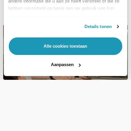
andere informatie die u aan ze heeft verstrekt of die ze
hebben verzameld op basis van uw gebruik van hun
E-mail
services.
Details tonen
Alle cookies toestaan
Aanpassen
OVER DIT PRODUCT
Veelgestelde vragen
Geen vragen gevonden
Stel een vraag