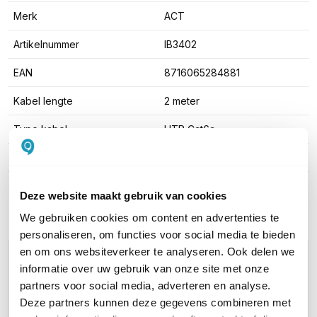
Merk
ACT
Artikelnummer
IB3402
EAN
8716065284881
Kabel lengte
2 meter
Type kabel
UTP Cat6a
Kleur
Grijs
Toon meer
Deze website maakt gebruik van cookies
We gebruiken cookies om content en advertenties te
personaliseren, om functies voor social media te bieden
en om ons websiteverkeer te analyseren. Ook delen we
WIL JIJ ADVIES OP MAAT?
informatie over uw gebruik van onze site met onze
Vraag het onze experts!
partners voor social media, adverteren en analyse.
Deze partners kunnen deze gegevens combineren met
Bel ons