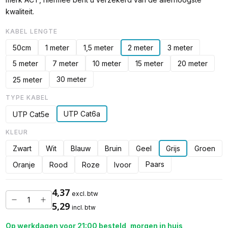
kwaliteit.
KABEL LENGTE
50cm
1 meter
1,5 meter
2 meter
3 meter
5 meter
7 meter
10 meter
15 meter
20 meter
30 meter
25 meter
TYPE KABEL
UTP Cat6a
UTP Cat5e
KLEUR
Zwart
Wit
Blauw
Bruin
Geel
Grijs
Groen
Paars
Oranje
Rood
Roze
Ivoor
4,37
excl. btw
5,29
incl. btw
Op werkdagen voor 21:00 besteld, morgen in huis