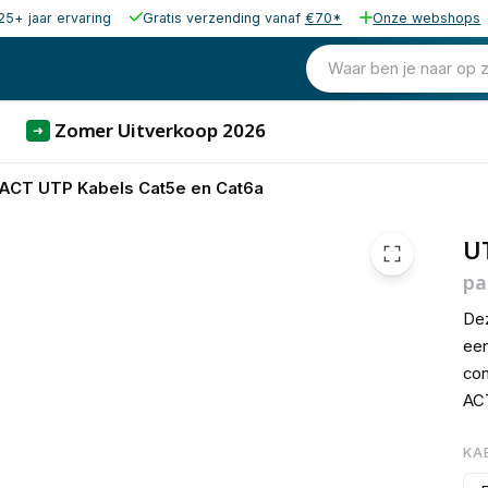
25+ jaar ervaring
Gratis verzending vanaf
€70*
Onze webshops
€ 1,
Waar ben je naar op 
Zomer Uitverkoop 2026
➜
ACT UTP Kabels Cat5e en Cat6a
U
pa
Dez
een
con
ACT
KA