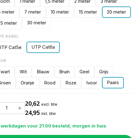
50cm
1 meter
1,5 meter
2 meter
3 meter
5 meter
7 meter
10 meter
15 meter
20 meter
30 meter
25 meter
PE KABEL
UTP Cat6a
UTP Cat5e
EUR
Zwart
Wit
Blauw
Bruin
Geel
Grijs
Paars
Groen
Oranje
Rood
Roze
Ivoor
20,62
excl. btw
24,95
incl. btw
 werkdagen voor 21:00 besteld, morgen in huis