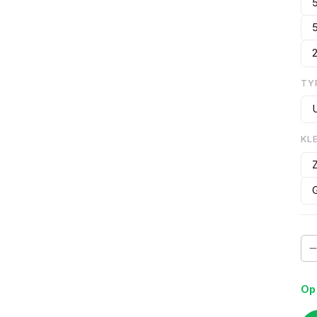
TY
KL
Op