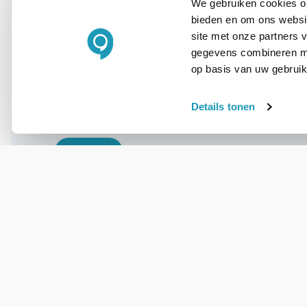
We gebruiken cookies om
bieden en om ons websit
WIL JIJ ADVIES OP MAAT?
site met onze partners 
Vraag het onze
gegevens combineren met
experts!
op basis van uw gebruik
Details tonen
Bel ons
E-mail
OVER DIT PRODUCT
Veelgestelde vragen