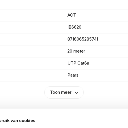
ACT
IB6620
8716065285741
20 meter
UTP Cat6a
Paars
Toon meer
bruik van cookies