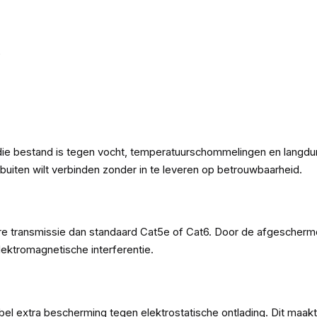
e
die bestand is tegen vocht, temperatuurschommelingen en langdur
 buiten wilt verbinden zonder in te leveren op betrouwbaarheid.
e transmissie dan standaard Cat5e of Cat6. Door de afgeschermd
elektromagnetische interferentie.
abel extra bescherming tegen elektrostatische ontlading. Dit maak