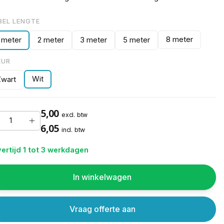
BEL LENGTE
8 meter
1 meter
2 meter
3 meter
5 meter
EUR
Wit
Zwart
5,00
excl. btw
6,05
incl. btw
ertijd 1 tot 3 werkdagen
In winkelwagen
Vraag offerte aan