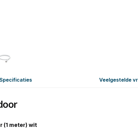
Specificaties
Veelgestelde v
door
 (1 meter) wit