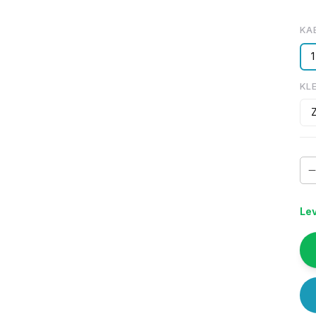
KA
KL
Lev