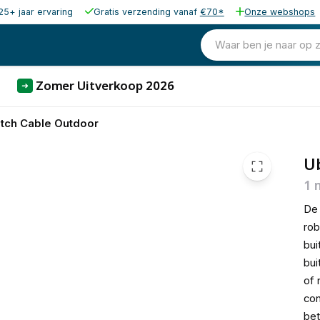
25+ jaar ervaring
Gratis verzending vanaf
€70*
Onze webshops
€ 6,
Waar ben je naar op 
Zomer Uitverkoop 2026
➜
Patch Cable Outdoor
Ub
1 
D
rob
bui
bui
of 
con
bet