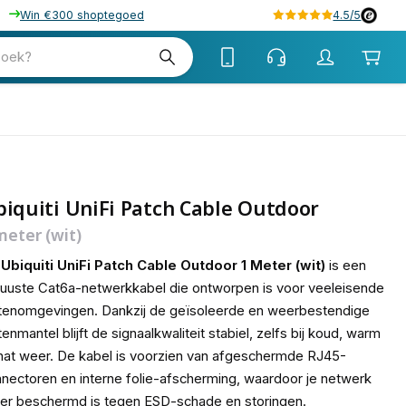
Win €300 shoptegoed
4.5/5
05
zoek?
iquiti UniFi Patch Cable Outdoor
meter (wit)
e
Ubiquiti UniFi Patch Cable Outdoor 1 Meter (wit)
is een
uuste Cat6a-netwerkkabel die ontworpen is voor veeleisende
tenomgevingen. Dankzij de geïsoleerde en weerbestendige
tenmantel blijft de signaalkwaliteit stabiel, zelfs bij koud, warm
nat weer. De kabel is voorzien van afgeschermde RJ45-
nectoren en interne folie-afscherming, waardoor je netwerk
er beschermd is tegen ESD-schade en storingen.