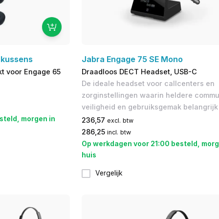
rkussens
Jabra Engage 75 SE Mono
ikt voor Engage 65
Draadloos DECT Headset, USB-C
De ideale headset voor callcenters en
zorginstellingen waarin heldere commu
veiligheid en gebruiksgemak belangrijk 
steld, morgen in
236,57
excl. btw
286,25
incl. btw
Op werkdagen voor 21:00 besteld, morg
huis
Vergelijk