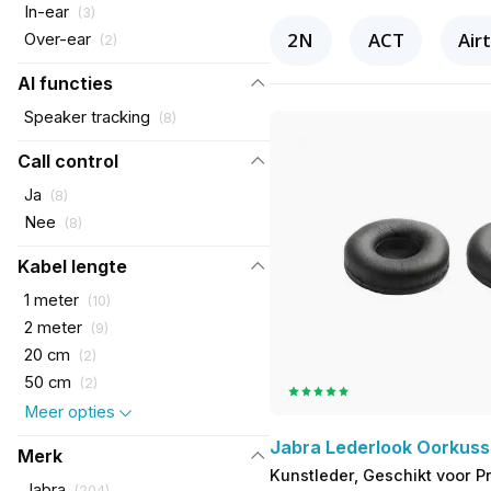
In-ear
(
3
)
2N
ACT
Air
Over-ear
(
2
)
AI functies
Speaker tracking
(
8
)
Call control
Ja
(
8
)
Nee
(
8
)
Kabel lengte
1 meter
(
10
)
2 meter
(
9
)
20 cm
(
2
)
50 cm
(
2
)
Meer opties
Jabra Lederlook Oorkus
Merk
Kunstleder, Geschikt voor P
Jabra
(
204
)