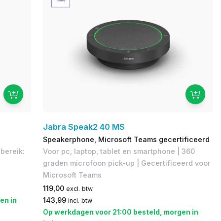
Jabra Speak2 40 MS
Speakerphone, Microsoft Teams gecertificeerd
bereik:
Voor pc, laptop, tablet en smartphone | 360
graden microfoon pick-up | Gecertificeerd voor
Microsoft Teams
119,00
excl. btw
en in
143,99
incl. btw
Op werkdagen voor 21:00 besteld, morgen in