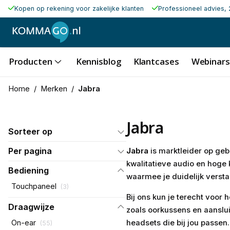
Kopen op rekening voor zakelijke klanten
Professioneel advies, 
Producten
Kennisblog
Klantcases
Webinars
Home
/
Merken
/
Jabra
Jabra
Sorteer op
Per pagina
Jabra
is marktleider op ge
kwalitatieve audio en hoge 
Bediening
waarmee je duidelijk verst
Touchpaneel
(
3
)
Bij ons kun je terecht voor
Draagwijze
zoals oorkussens en aanslu
headsets die bij jou passen.
On-ear
(
55
)