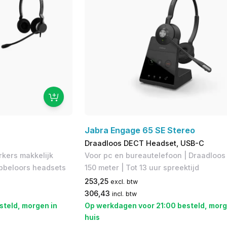
Jabra Engage 65 SE Stereo
Draadloos DECT Headset, USB-C
kers makkelijk
Voor pc en bureautelefoon | Draadloos 
bbeloors headsets
150 meter | Tot 13 uur​ spreektijd
253,25
excl. btw
306,43
incl. btw
steld, morgen in
Op werkdagen voor 21:00 besteld, morg
huis