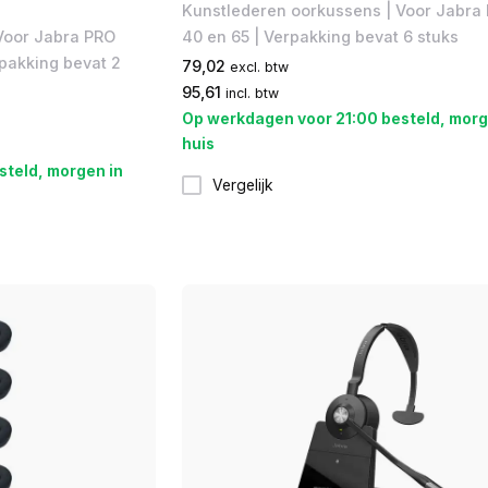
Kunstlederen oorkussens | Voor Jabra
Voor Jabra PRO
40 en 65 | Verpakking bevat 6 stuks
pakking bevat 2
79,02
excl. btw
95,61
incl. btw
Op werkdagen voor 21:00 besteld, morg
huis
steld, morgen in
Vergelijk