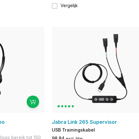
Vergelijk
eo
Jabra Link 265 Supervisor
USB Trainingskabel
loos bereik tot 150
98,84
excl. btw