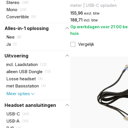
Stereo
(
38
)
meter | USB-C opladen
Mono
(
29
)
155,96
excl. btw
Convertible
(
9
)
188,71
incl. btw
Op werkdagen voor 21:00 be
Alles-in-1 oplossing
huis
Nee
(
8
)
Ja
Vergelijk
(
1
)
Uitvoering
incl. Laadstation
(
32
)
alleen USB Dongle
(
13
)
Losse headset
(
4
)
met Basisstation
(
4
)
Meer opties
Headset aansluitingen
USB-C
(
40
)
USB-A
(
35
)