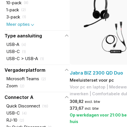
10-pack
(
8
)
1-pack
(
2
)
3-pack
(
1
)
Meer opties
Type aansluiting
USB-A
(
4
)
USB-C
(
1
)
USB-C > USB-A
(
1
)
Vergaderplatform
Jabra BIZ 2300 QD Duo
Microsoft Teams
(
2
)
Meeluisterset voor pc
Zoom
(
2
)
Voor pc en laptop | Medewer
inwerken | Comfortabele du
Connector A
308,82
excl. btw
Quick Disconnect
(
16
)
373,67
incl. btw
USB-C
(
4
)
Op werkdagen voor 21:00 be
RJ-10
(
2
)
huis