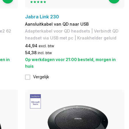
Jabra Link 230
Aansluitkabel van QD naar USB
ve2 62
Adapterkabel voor QD headsets | Verbindt QD
headset via USB met pc | Kraakhelder geluid
44,94
excl. btw
54,38
incl. btw
en in
Op werkdagen voor 21:00 besteld, morgen in
huis
Vergelijk