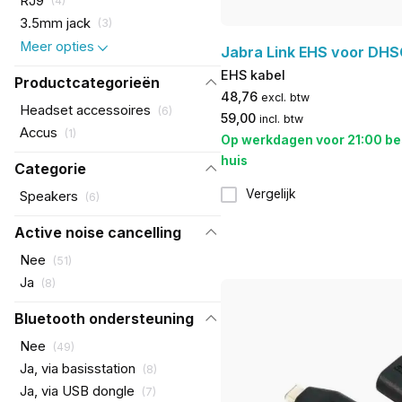
RJ9
(
4
)
3.5mm jack
(
3
)
Meer opties
Jabra Link EHS voor DHS
EHS kabel
Productcategorieën
48,76
excl. btw
Headset accessoires
(
6
)
59,00
incl. btw
Accus
(
1
)
Op werkdagen voor 21:00 be
huis
Categorie
Vergelijk
Speakers
(
6
)
Active noise cancelling
Nee
(
51
)
Ja
(
8
)
Bluetooth ondersteuning
Nee
(
49
)
Ja, via basisstation
(
8
)
Ja, via USB dongle
(
7
)