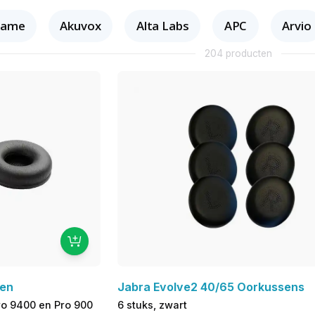
tame
Akuvox
Alta Labs
APC
Arvio
204 producten
sen
Jabra Evolve2 40/65 Oorkussens
ro 9400 en Pro 900
6 stuks, zwart