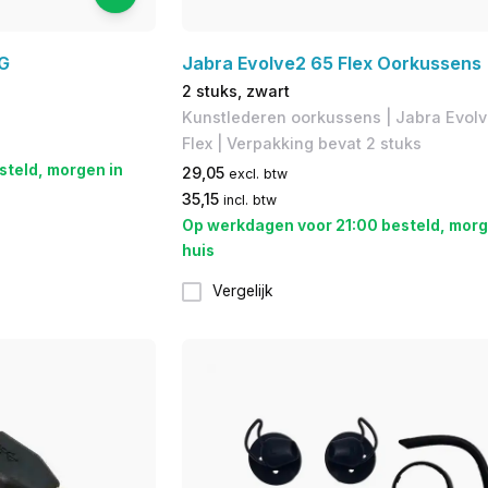
G
Jabra Evolve2 65 Flex Oorkussens
2 stuks, zwart
Kunstlederen oorkussens | Jabra Evol
Flex | Verpakking bevat 2 stuks
steld, morgen in
29,05
excl. btw
35,15
incl. btw
Op werkdagen voor 21:00 besteld, morg
huis
Vergelijk