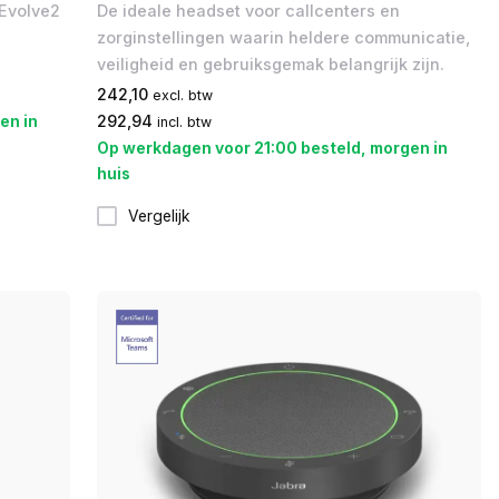
 Evolve2
De ideale headset voor callcenters en
zorginstellingen waarin heldere communicatie,
veiligheid en gebruiksgemak belangrijk zijn.
242,10
excl. btw
en in
292,94
incl. btw
Op werkdagen voor 21:00 besteld, morgen in
huis
Vergelijk