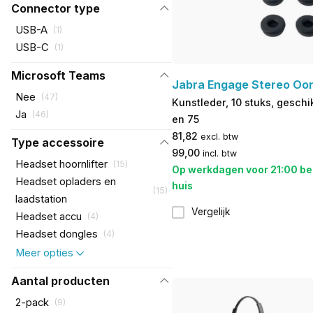
Connector type
USB-A
(
1
)
USB-C
(
1
)
Microsoft Teams
Jabra Engage Stereo Oo
Nee
(
47
)
Kunstleder, 10 stuks, gesch
Ja
(
46
)
en 75
81,82
excl. btw
Type accessoire
99,00
incl. btw
Headset hoornlifter
(
15
)
Op werkdagen voor 21:00 be
Headset opladers en
huis
(
15
)
laadstation
Vergelijk
Headset accu
(
4
)
Headset dongles
(
4
)
Meer opties
Aantal producten
2-pack
(
9
)