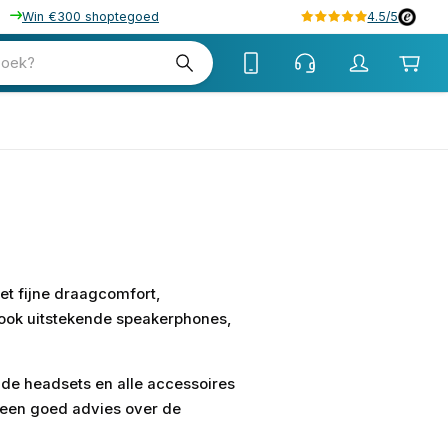
Win €300 shoptegoed
4.5/5
zoek?
et fijne draagcomfort,
a ook uitstekende speakerphones,
lde headsets en alle accessoires
 een goed advies over de