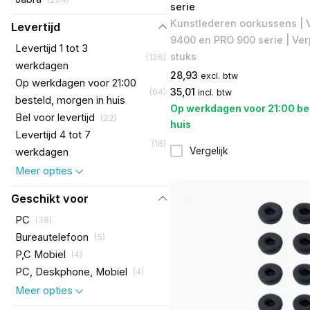
serie
Kunstlederen oorkussens | 
Levertijd
9400 en PRO 900 serie | Ver
Levertijd 1 tot 3
stuks
(
126
)
werkdagen
28,93
excl. btw
Op werkdagen voor 21:00
35,01
(
64
)
incl. btw
besteld, morgen in huis
Op werkdagen voor 21:00 be
Bel voor levertijd
(
22
)
huis
Levertijd 4 tot 7
(
18
)
Vergelijk
werkdagen
Meer opties
Geschikt voor
PC
(
38
)
Bureautelefoon
(
5
)
P,C Mobiel
(
4
)
PC, Deskphone, Mobiel
(
4
)
Meer opties