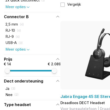
2x Quick Disconnect
(
1
)
Vergelijk
Meer opties
Connector B
2,5 mm
(
4
)
RJ-10
(
4
)
RJ-9
(
4
)
USB-A
(
3
)
Meer opties
Prijs
€ 14
€ 2.089
Dect ondersteuning
Ja
(
3
)
Nee
(
2
)
Jabra Engage 45 SE Ster
Draadloos DECT Headset
Type headset
Voor bureautelefoon | Draad