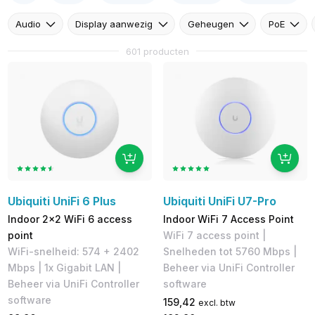
Audio
Display aanwezig
Geheugen
PoE
601 producten
Ubiquiti UniFi 6 Plus
Ubiquiti UniFi U7-Pro
Indoor 2x2 WiFi 6 access
Indoor WiFi 7 Access Point
point
WiFi 7 access point |
WiFi-snelheid: 574 + 2402
Snelheden tot 5760 Mbps |
Mbps | 1x Gigabit LAN |
Beheer via UniFi Controller
Beheer via UniFi Controller
software
software
159,42
excl. btw