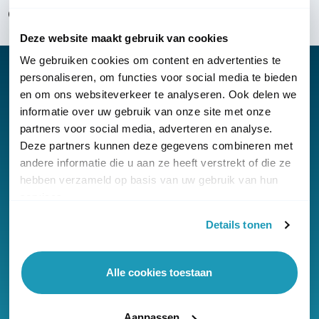
Over KommaGo
Deze website maakt gebruik van cookies
We gebruiken cookies om content en advertenties te
personaliseren, om functies voor social media te bieden
en om ons websiteverkeer te analyseren. Ook delen we
informatie over uw gebruik van onze site met onze
Nieuwsbrief
partners voor social media, adverteren en analyse.
Klantenservice
Deze partners kunnen deze gegevens combineren met
andere informatie die u aan ze heeft verstrekt of die ze
hebben verzameld op basis van uw gebruik van hun
services.
Details tonen
© Copyright KommaGo
Alle cookies toestaan
Algemene voorwaarden
Privacyverklaring
Aanpassen