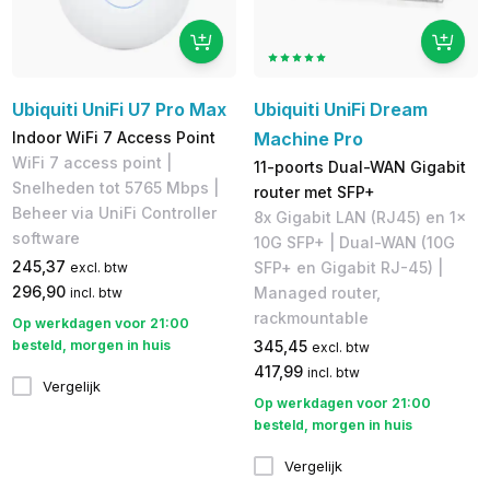
Ubiquiti UniFi U7 Pro Max
Ubiquiti UniFi Dream
Indoor WiFi 7 Access Point
Machine Pro
WiFi 7 access point |
11-poorts Dual-WAN Gigabit
Snelheden tot 5765 Mbps |
router met SFP+
Beheer via UniFi Controller
8x Gigabit LAN (RJ45) en 1x
software
10G SFP+ | Dual-WAN (10G
245,37
SFP+ en Gigabit RJ-45) | ​
excl. btw
296,90
Managed router,
incl. btw
rackmountable
Op werkdagen voor 21:00
besteld, morgen in huis
345,45
excl. btw
417,99
incl. btw
Vergelijk
Op werkdagen voor 21:00
besteld, morgen in huis
Vergelijk