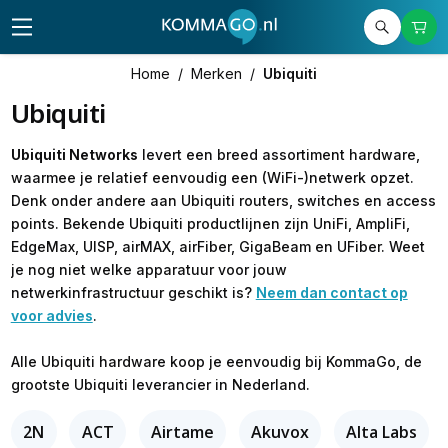
Home
/
Merken
/
Ubiquiti
Ubiquiti
Ubiquiti Networks
levert een breed assortiment hardware,
waarmee je relatief eenvoudig een (WiFi-)netwerk opzet.
Denk onder andere aan Ubiquiti routers, switches en access
points. Bekende Ubiquiti productlijnen zijn UniFi, AmpliFi,
EdgeMax, UISP, airMAX, airFiber, GigaBeam en UFiber. Weet
je nog niet welke apparatuur voor jouw
netwerkinfrastructuur geschikt is?
Neem dan contact op
voor advies
.
Alle Ubiquiti hardware koop je eenvoudig bij KommaGo, de
grootste Ubiquiti leverancier in Nederland.
2N
ACT
Airtame
Akuvox
Alta Labs