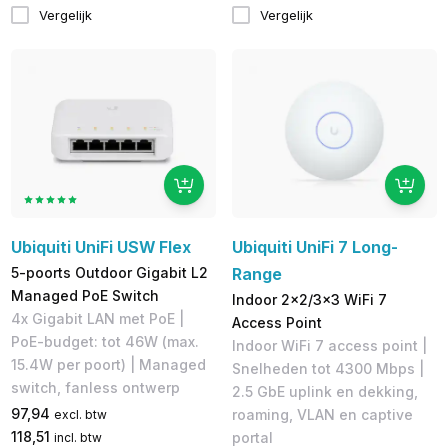
Vergelijk
Vergelijk
Ubiquiti UniFi USW Flex
Ubiquiti UniFi 7 Long-
5-poorts Outdoor Gigabit L2
Range
Managed PoE Switch
Indoor 2x2/3x3 WiFi 7
4x Gigabit LAN met PoE |
Access Point
PoE-budget: tot 46W (max.
Indoor WiFi 7 access point |
15.4W per poort) | ​Managed
Snelheden tot 4300 Mbps |
switch, fanless ontwerp
2.5 GbE uplink en dekking,
97,94
roaming, VLAN en captive
excl. btw
118,51
portal
incl. btw