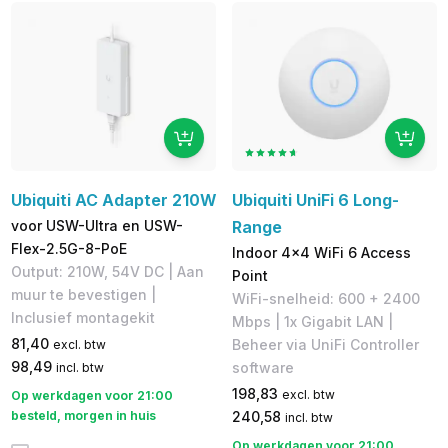
Ubiquiti AC Adapter 210W
Ubiquiti UniFi 6 Long-
voor USW-Ultra en USW-
Range
Flex-2.5G-8-PoE
Indoor 4x4 WiFi 6 Access
Output: 210W, 54V DC | Aan
Point
muur te bevestigen |
WiFi-snelheid: 600 + 2400
Inclusief montagekit
Mbps | 1x Gigabit LAN |
81,40
Beheer via UniFi Controller
excl. btw
98,49
software
incl. btw
198,83
excl. btw
Op werkdagen voor 21:00
besteld, morgen in huis
240,58
incl. btw
Op werkdagen voor 21:00