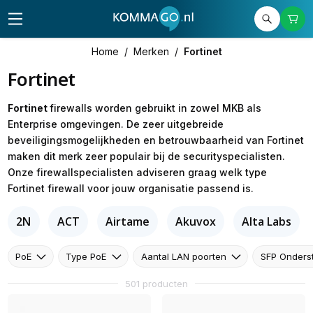
Home
/
Merken
/
Fortinet
Fortinet
Fortinet
firewalls worden gebruikt in zowel MKB als
Enterprise omgevingen. De zeer uitgebreide
beveiligingsmogelijkheden en betrouwbaarheid van Fortinet
maken dit merk zeer populair bij de securityspecialisten.
Onze firewallspecialisten adviseren graag welk type
Fortinet firewall voor jouw organisatie passend is.
2N
ACT
Airtame
Akuvox
Alta Labs
PoE
Type PoE
Aantal LAN poorten
SFP Onders
501 producten