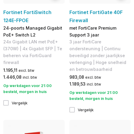
Fortinet FortiSwitch
Fortinet FortiGate 40F
124E-FPOE
Firewall
24-poorts Managed Gigabit
met FortiCare Premium
PoE+ Switch L2
Support 3 jaar
24x Gigabit LAN met PoE+
3 jaar FortiCare
(370W) | 4x Gigabit SFP | Te
ondersteuning | Continu
beheren via FortiGuard
beveiligd zonder jaarlijkse
firewall
verlenging | Hoge snelheid
en betrouwbaarheid
1.195,11
excl. btw
1.446,08
983,08
incl. btw
excl. btw
1.189,53
incl. btw
Op werkdagen voor 21:00
besteld, morgen in huis
Op werkdagen voor 21:00
besteld, morgen in huis
Vergelijk
Vergelijk