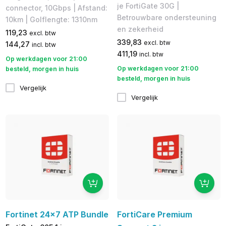
je FortiGate 30G |
connector, 10Gbps | Afstand:
Betrouwbare ondersteuning
10km | Golflengte: 1310nm
en zekerheid
119,23
excl. btw
339,83
excl. btw
144,27
incl. btw
411,19
incl. btw
Op werkdagen voor 21:00
Op werkdagen voor 21:00
besteld, morgen in huis
besteld, morgen in huis
Vergelijk
Vergelijk
Fortinet 24x7 ATP Bundle
FortiCare Premium