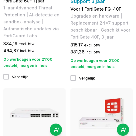
FortiGate 60F 1 jaar
Support 3 jaar
1 jaar Advanced Threat
Voor 1 FortiGate FG-40F
Protection | AI-detectie en
Upgrades en hardware |
sandbox-analyse |
Replacement 24x7 support
Automatische updates via
beschikbaar | Geschikt voor
FortiGuard Labs
FortiGate 40F, 3 jaar
384,19
excl. btw
315,17
excl. btw
464,87
incl. btw
381,36
incl. btw
Op werkdagen voor 21:00
Op werkdagen voor 21:00
besteld, morgen in huis
besteld, morgen in huis
Vergelijk
Vergelijk