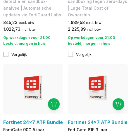
detectie en sandbox-
sandboxing tegen zero-days
analyse | Automatische
| Lage Total Cost of
updates via FortiGuard Labs
Ownership
845,23
1.839,58
excl. btw
excl. btw
1.022,73
2.225,89
incl. btw
incl. btw
Op werkdagen voor 21:00
Op werkdagen voor 21:00
besteld, morgen in huis
besteld, morgen in huis
Vergelijk
Vergelijk
Fortinet 24x7 ATP Bundle
Fortinet 24x7 ATP Bundle
FortiGate 90G 5 jaar
FortiGate 61F 3 jaar