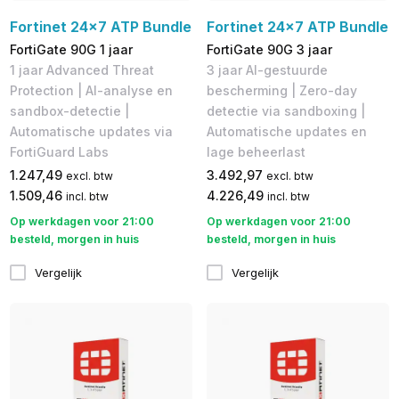
Fortinet 24x7 ATP Bundle
Fortinet 24x7 ATP Bundle
FortiGate 90G 1 jaar
FortiGate 90G 3 jaar
1 jaar Advanced Threat
3 jaar AI-gestuurde
Protection | AI-analyse en
bescherming | Zero-day
sandbox-detectie |
detectie via sandboxing |
Automatische updates via
Automatische updates en
FortiGuard Labs
lage beheerlast
1.247,49
3.492,97
excl. btw
excl. btw
1.509,46
4.226,49
incl. btw
incl. btw
Op werkdagen voor 21:00
Op werkdagen voor 21:00
besteld, morgen in huis
besteld, morgen in huis
Vergelijk
Vergelijk