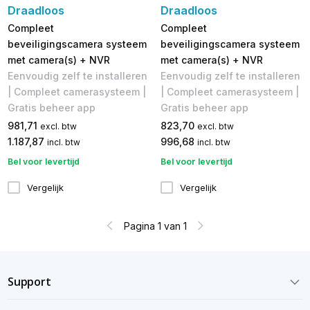
Draadloos
Draadloos
Compleet
Compleet
beveiligingscamera systeem
beveiligingscamera systeem
met camera(s) + NVR
met camera(s) + NVR
Eenvoudig zelf te installeren
Eenvoudig zelf te installeren
| Compleet camerasysteem |
| Compleet camerasysteem |
Gratis beheer app
Gratis beheer app
981,71
823,70
excl. btw
excl. btw
1.187,87
996,68
incl. btw
incl. btw
Bel voor levertijd
Bel voor levertijd
Vergelijk
Vergelijk
Pagina 1 van 1
Support