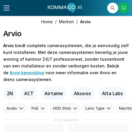
Home
/
Merken
/
Arvio
Arvio
Arvio
biedt complete camerasystemen, die je eenvoudig zelf
kunt installeren. Met deze camerasystemen beveilig je jouw
woning of kantoor 24/7 professioneel, zonder tussenkomt
van een installateur en zonder verborgen kosten. Bekijk
de
Arvio kennisblog
voor meer informatie over Arvio en
diens camerasystemen.
2N
ACT
Airtame
Akuvox
Alta Labs
Audio
PoE
HDD Slots
Lens Type
Nachtz
20 producten