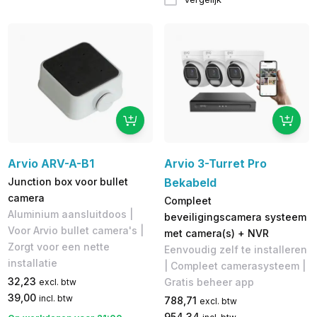
Arvio ARV-A-B1
Arvio 3-Turret Pro
Junction box voor bullet
Bekabeld
camera
Compleet
Aluminium aansluitdoos |
beveiligingscamera systeem
Voor Arvio bullet camera's |
met camera(s) + NVR
Zorgt voor een nette
Eenvoudig zelf te installeren
installatie
| Compleet camerasysteem |
32,23
Gratis beheer app
excl. btw
39,00
incl. btw
788,71
excl. btw
954,34