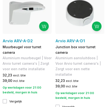
Arvio ARV-A-D2
Arvio ARV-A-D1
Muurbeugel voor turret
Junction box voor turret
camera
camera
Aluminium muurbeugel | Voor
Aluminium aansluitdoos |
Arvio turret camera's | Zorgt
Voor Arvio turret camera's |
voor een nette installatie
Zorgt voor een nette
installatie
32,23
excl. btw
39,00
32,23
incl. btw
excl. btw
39,00
incl. btw
Op werkdagen voor 21:00
besteld, morgen in huis
Op werkdagen voor 21:00
besteld, morgen in huis
Vergelijk
Vergelijk