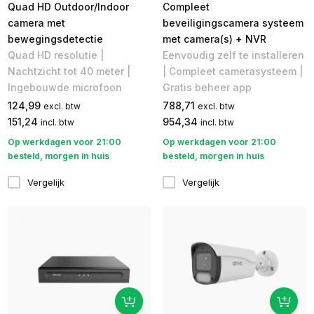
Quad HD Outdoor/Indoor
Compleet
camera met
beveiligingscamera systeem
bewegingsdetectie
met camera(s) + NVR
Quad HD resolutie |
Eenvoudig zelf te installeren
Nachtzicht tot 40 meter |
| Compleet camerasysteem |
Ingebouwde microfoon
Gratis beheer app
124,99
788,71
excl. btw
excl. btw
151,24
954,34
incl. btw
incl. btw
Op werkdagen voor 21:00
Op werkdagen voor 21:00
besteld, morgen in huis
besteld, morgen in huis
Vergelijk
Vergelijk