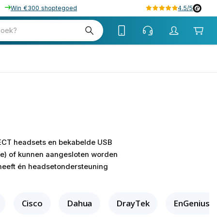
Win €300 shoptegoed
4.5/5
zoek?
 DECT headsets en bekabelde USB
ne) of kunnen aangesloten worden
t heeft én headsetondersteuning
Cisco
Dahua
DrayTek
EnGenius