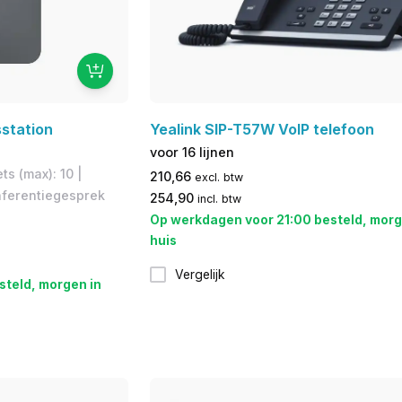
station
Yealink SIP-T57W VoIP telefoon
voor 16 lijnen
s (max): 10 |
210,66
excl. btw
ferentiegesprek
254,90
incl. btw
Op werkdagen voor 21:00 besteld, morg
huis
Vergelijk
steld, morgen in