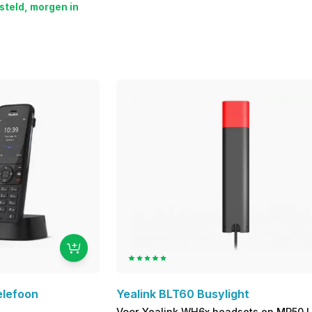
steld, morgen in
elefoon
Yealink BLT60 Busylight
Voor Yealink WH6x headsets en MP50 