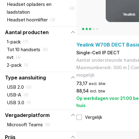
Headset opladers en
(
4
)
laadstation
Headset hoornlifter
(
3
)
Aantal producten
1-pack
(
7
)
Yealink W70B DECT Basis
Tot 10 handsets
(
6
)
Single-Cell IP DECT
nvt
(
4
)
Aantal ondersteunde handset
2-pack
(
1
)
Maximumbereik: 300 m | Con
mogelijk
Type aansluiting
73,17
excl. btw
USB 2.0
(
2
)
88,54
incl. btw
USB-A
(
2
)
Op werkdagen voor 21:00 be
USB 3.0
(
1
)
huis
Vergaderplatform
Vergelijk
Microsoft Teams
(
6
)
Prijs