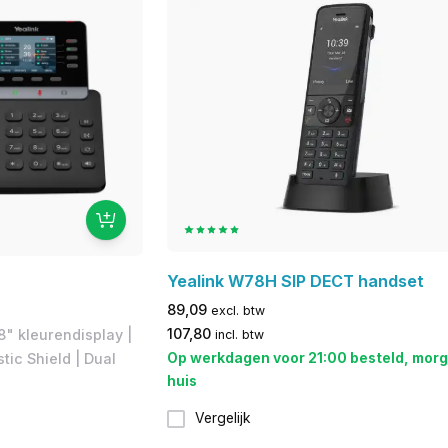
Yealink W78H SIP DECT handset
89,09
excl. btw
107,80
8" kleurendisplay |
incl. btw
Op werkdagen voor 21:00 besteld, morg
tic Shield | Dual
huis
Vergelijk