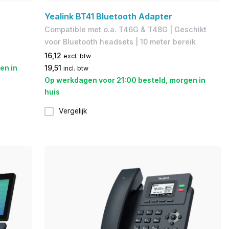
Yealink BT41 Bluetooth Adapter
Compatible met o.a. T46G & T48G | Geschikt
voor Bluetooth headsets | 10 meter bereik
16,12
excl. btw
en in
19,51
incl. btw
Op werkdagen voor 21:00 besteld, morgen in
huis
Vergelijk