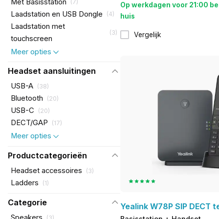
Met Basisstation
(
7
)
Op werkdagen voor 21:00 be
Laadstation en USB Dongle
(
4
)
huis
Laadstation met
(
3
)
Vergelijk
touchscreen
Meer opties
Headset aansluitingen
USB-A
(
38
)
Bluetooth
(
20
)
USB-C
(
20
)
DECT/GAP
(
17
)
Meer opties
Productcategorieën
Headset accessoires
(
3
)
Ladders
(
1
)
Categorie
Yealink W78P SIP DECT t
Speakers
(
3
)
Basisstation + Handset