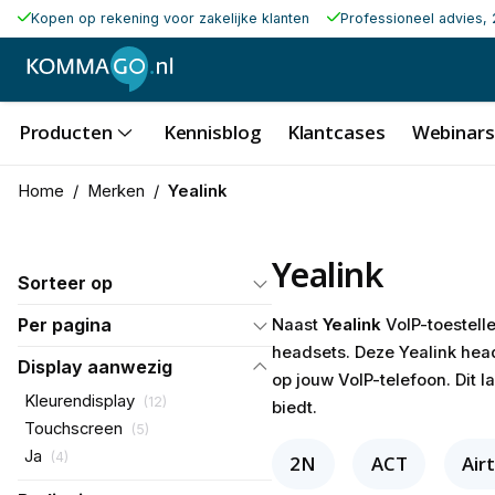
Kopen op rekening voor zakelijke klanten
Professioneel advies, 
Producten
Kennisblog
Klantcases
Webinars
Home
/
Merken
/
Yealink
Yealink
Sorteer op
Per pagina
Naast
Yealink
VoIP-toestell
headsets. Deze Yealink hea
Display aanwezig
op jouw VoIP-telefoon. Dit 
Kleurendisplay
(
12
)
biedt.
Touchscreen
(
5
)
Ja
(
4
)
2N
ACT
Air