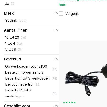
Ja
(
1
)
huis
Merk
Vergelijk
Yealink
(
200
)
Aantal lijnen
10 tot 20
(
19
)
1 tot 4
(
12
)
5 tot 9
(
5
)
Levertijd
Op werkdagen voor 21:00
(
94
)
besteld, morgen in huis
Levertijd 1 tot 3 werkdagen
(
74
)
Bel voor levertijd
(
32
)
Levertijd 4 tot 7
(
10
)
werkdagen
Geschikt voor