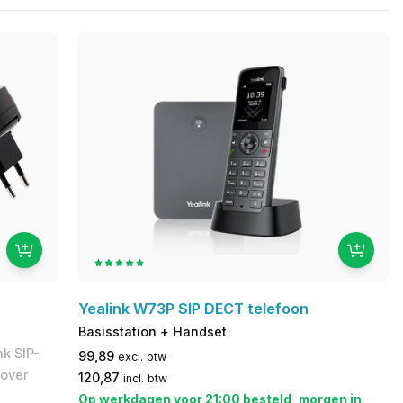
Yealink W73P SIP DECT telefoon
Basisstation + Handset
nk SIP-
99,89
excl. btw
 over
120,87
incl. btw
Op werkdagen voor 21:00 besteld, morgen in