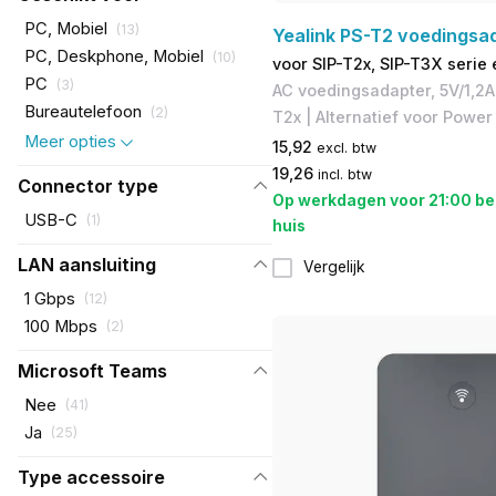
PC, Mobiel
(
13
)
Yealink PS-T2 voedingsa
PC, Deskphone, Mobiel
(
10
)
voor SIP-T2x, SIP-T3X serie 
PC
(
3
)
AC voedingsadapter, 5V/1,2A |
Bureautelefoon
(
2
)
T2x | Alternatief voor Power
Meer opties
15,92
excl. btw
19,26
incl. btw
Connector type
Op werkdagen voor 21:00 be
USB-C
(
1
)
huis
LAN aansluiting
Vergelijk
1 Gbps
(
12
)
100 Mbps
(
2
)
Microsoft Teams
Nee
(
41
)
Ja
(
25
)
Type accessoire