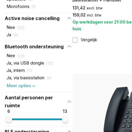
Microfoons
(
1
)
131,42
excl. btw
159,02
incl. btw
Active noise cancelling
Op werkdagen voor 21:00 be
Nee
(
22
)
huis
Ja
(
9
)
Vergelijk
Bluetooth ondersteuning
Nee
(
23
)
Ja, via USB dongle
(
12
)
Ja, intern
(
11
)
Ja, via basisstation
(
9
)
Meer opties
Aantal personen per
ruimte
6
13
BLF ondersteuning