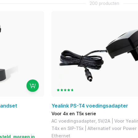
200 producten
Handset
Yealink PS-T4 voedingsadapter
Voor 4x en T5x serie
AC voedingsadapter, 5V/2A | Voor ​Yeali
T4x en SIP-T5x | Alternatief voor Power
Ethernet
steld, morgen in