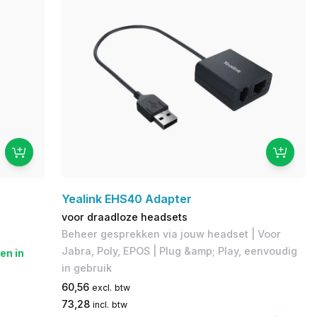
Yealink EHS40 Adapter
voor draadloze headsets
Beheer gesprekken via jouw headset | Voor
Jabra, Poly, EPOS | Plug &amp; Play, eenvoudig
en in
in gebruik
60,56
excl. btw
73,28
incl. btw