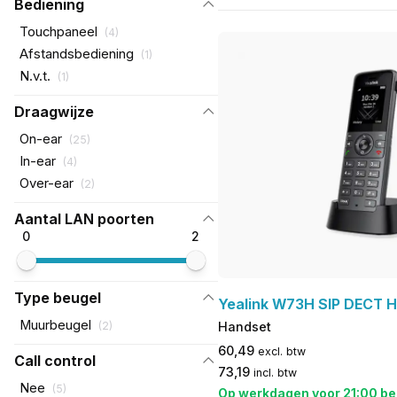
Bediening
Touchpaneel
(
4
)
Afstandsbediening
(
1
)
N.v.t.
(
1
)
Draagwijze
On-ear
(
25
)
In-ear
(
4
)
Over-ear
(
2
)
Aantal LAN poorten
0
2
Type beugel
Yealink W73H SIP DECT 
Muurbeugel
(
2
)
Handset
60,49
excl. btw
Call control
73,19
incl. btw
Nee
(
5
)
Op werkdagen voor 21:00 be