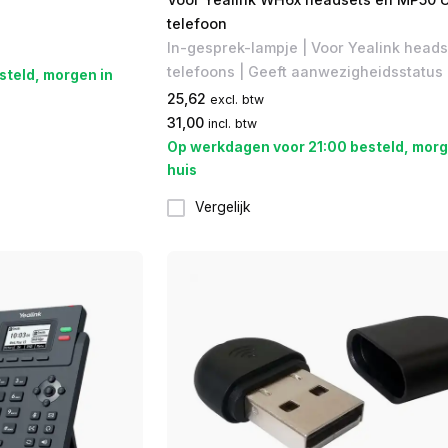
telefoon
In-gesprek-lampje | Voor Yealink heads
telefoons | Geeft aanwezigheidsstatus
steld, morgen in
25,62
excl. btw
31,00
incl. btw
Op werkdagen voor 21:00 besteld, morg
huis
Vergelijk