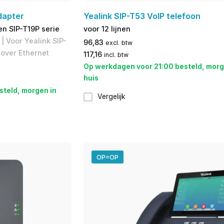
dapter
Yealink SIP-T53 VoIP telefoon
en SIP-T19P serie
voor 12 lijnen
 Voor ​Yealink SIP-
96,83
excl. btw
 over Ethernet
117,16
incl. btw
Op werkdagen voor 21:00 besteld, morg
huis
steld, morgen in
Vergelijk
OP=OP