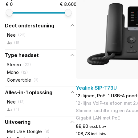
€ 0
€ 8.600
Dect ondersteuning
Nee
(
22
)
Ja
(
15
)
Type headset
Stereo
(
22
)
Mono
(
12
)
Convertible
(
3
)
Yealink SIP-T73U
Alles-in-1 oplossing
12-lijnen, PoE, 1 USB-A poort
Nee
(
13
)
12-lijns VoIP-telefoon met 2.
Ja
(
4
)
Slimme ruisfiltering en Acous
Gigabit LAN met PoE
Uitvoering
89,90
excl. btw
Met USB Dongle
(
8
)
108,78
incl. btw