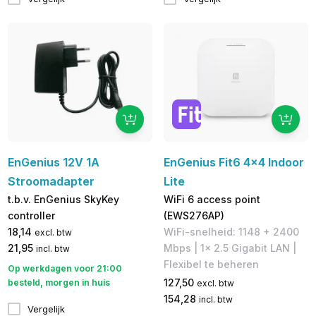
EnGenius 12V 1A
EnGenius Fit6 4x4 Indoor
Stroomadapter
Lite
t.b.v. EnGenius SkyKey
WiFi 6 access point
controller
(EWS276AP)
18,14
WiFi-snelheid: 1148 + 2400
excl. btw
21,95
Mbps | 1x 2.5 Gigabit LAN |
incl. btw
Flexibel te beheren
Op werkdagen voor 21:00
127,50
besteld, morgen in huis
excl. btw
154,28
incl. btw
Vergelijk