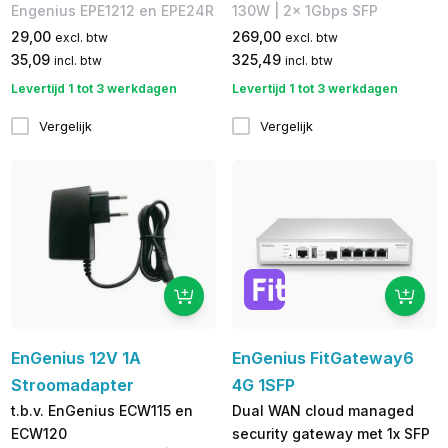
Engenius EPE1212 en EPE24R
130W | 2x 1Gbps SFP
29,00
269,00
excl. btw
excl. btw
35,09
325,49
incl. btw
incl. btw
Levertijd 1 tot 3 werkdagen
Levertijd 1 tot 3 werkdagen
Vergelijk
Vergelijk
EnGenius 12V 1A
EnGenius FitGateway6
Stroomadapter
4G 1SFP
t.b.v. EnGenius ECW115 en
Dual WAN cloud managed
ECW120
security gateway met 1x SFP