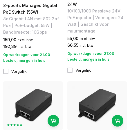
24W
8-poorts Managed Gigabit
10/100/1000 Passieve 24V
PoE Switch (55W)
PoE injector | Vermogen: 24
8x Gigabit LAN met 802.3af
Watt | Geschikt voor
PoE | ​PoE-budget: 55W |
muurmontage
Bandbreedte: 16Gbps
55,00
excl. btw
159,00
excl. btw
66,55
incl. btw
192,39
incl. btw
Op werkdagen voor 21:00
Op werkdagen voor 21:00
besteld, morgen in huis
besteld, morgen in huis
Vergelijk
Vergelijk