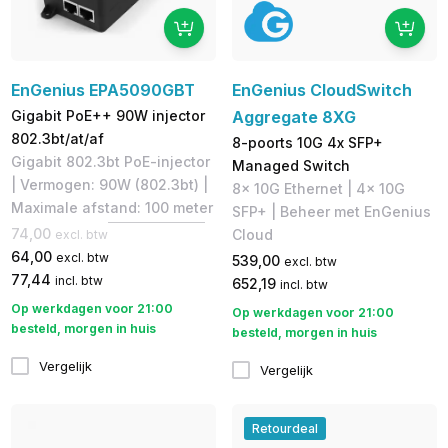
EnGenius EPA5090GBT
EnGenius CloudSwitch
Gigabit PoE++ 90W injector
Aggregate 8XG
802.3bt/at/af
8-poorts 10G 4x SFP+
Gigabit 802.3bt PoE-injector
Managed Switch
| Vermogen: 90W (802.3bt) |
8x 10G Ethernet | 4x 10G
Maximale afstand: 100 meter
SFP+ | Beheer met EnGenius
74,00
Cloud
excl. btw
64,00
excl. btw
539,00
excl. btw
77,44
incl. btw
652,19
incl. btw
Op werkdagen voor 21:00
Op werkdagen voor 21:00
besteld, morgen in huis
besteld, morgen in huis
Vergelijk
Vergelijk
Retourdeal