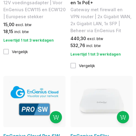
12V voedingsadapter | Voor
en 1x PoE+
EnGenius ECW115 en ECW120
Gateway met firewall en
| Europese stekker
VPN router | 2x Gigabit WAN,
2x Gigabit LAN, 1x SFP |
15,00
excl. btw
Beheer via EnGenius Fit
18,15
incl. btw
440,30
excl. btw
Levertijd 1 tot 3 werkdagen
532,76
incl. btw
Vergelijk
Levertijd 1 tot 3 werkdagen
Vergelijk
EnGenius Cloud Pro SW
EnGenius EnSky