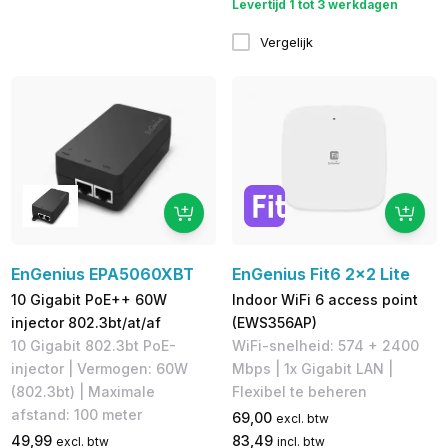
Levertijd 1 tot 3 werkdagen
Vergelijk
EnGenius EPA5060XBT
EnGenius Fit6 2x2 Lite
10 Gigabit PoE++ 60W
Indoor WiFi 6 access point
injector 802.3bt/at/af
(EWS356AP)
10 Gigabit 802.3bt PoE-
WiFi-snelheid: 574 + 2400
injector | Vermogen: 60W
Mbps | 1x Gigabit LAN |
(802.3bt) | Maximale
Flexibel te beheren
afstand: 100 meter
69,00
excl. btw
49,99
83,49
excl. btw
incl. btw