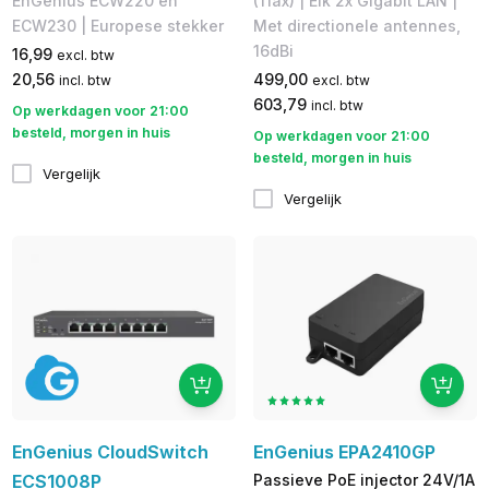
EnGenius ECW220 en
(11ax) | Elk 2x Gigabit LAN |
ECW230 | Europese stekker
Met directionele antennes,
16dBi
16,99
excl. btw
20,56
499,00
incl. btw
excl. btw
603,79
incl. btw
Op werkdagen voor 21:00
besteld, morgen in huis
Op werkdagen voor 21:00
besteld, morgen in huis
Vergelijk
Vergelijk
EnGenius CloudSwitch
EnGenius EPA2410GP
ECS1008P
Passieve PoE injector 24V/1A