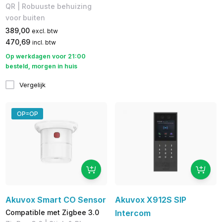
QR | Robuuste behuizing
voor buiten
389,00
excl. btw
470,69
incl. btw
Op werkdagen voor 21:00
besteld, morgen in huis
Vergelijk
OP=OP
Akuvox Smart CO Sensor
Akuvox X912S SIP
Compatible met Zigbee 3.0
Intercom