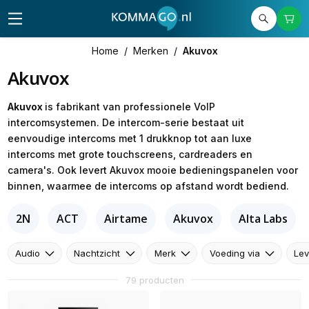
Home
/
Merken
/
Akuvox
Akuvox
Akuvox
is fabrikant van professionele VoIP
intercomsystemen. De intercom-serie bestaat uit
eenvoudige intercoms met 1 drukknop tot aan luxe
intercoms met grote touchscreens, cardreaders en
camera's. Ook levert Akuvox mooie bedieningspanelen voor
binnen, waarmee de intercoms op afstand wordt bediend.
2N
ACT
Airtame
Akuvox
Alta Labs
Audio
Nachtzicht
Merk
Voeding via
Lev
79 producten