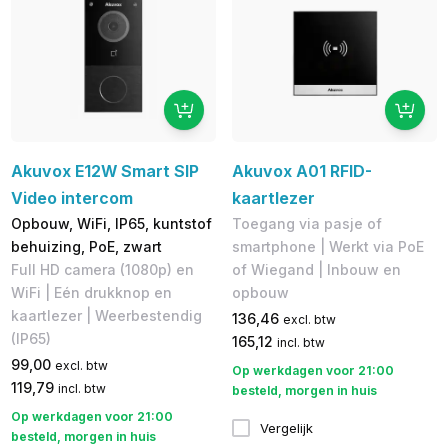
Akuvox E12W Smart SIP
Akuvox A01 RFID-
Video intercom
kaartlezer
Opbouw, WiFi, IP65, kuntstof
Toegang via pasje of
behuizing, PoE, zwart
smartphone | Werkt via PoE
Full HD camera (1080p) en
of Wiegand | Inbouw en
WiFi | Eén drukknop en
opbouw
kaartlezer | Weerbestendig
136,46
excl. btw
(IP65)
165,12
incl. btw
99,00
excl. btw
Op werkdagen voor 21:00
119,79
incl. btw
besteld, morgen in huis
Op werkdagen voor 21:00
Vergelijk
besteld, morgen in huis