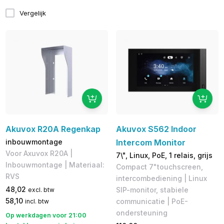
Vergelijk
Akuvox R20A Regenkap
Akuvox S562 Indoor
inbouwmontage
Intercom Monitor
Voor Axuvox R20A |
7\", Linux, PoE, 1 relais, grijs
Inbouwmontage | Materiaal:
Compact 7"touchscreen,
RVS
intercombediening | Linux
48,02
SIP-monitor, stabiele
excl. btw
58,10
communicatie | PoE-
incl. btw
ondersteuning
Op werkdagen voor 21:00