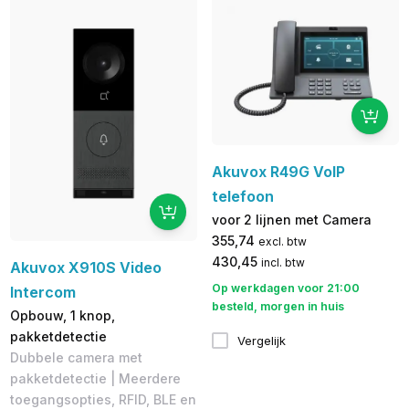
Akuvox R49G VoIP
telefoon
voor 2 lijnen met Camera
355,74
excl. btw
430,45
incl. btw
Akuvox X910S Video
Op werkdagen voor 21:00
Intercom
besteld, morgen in huis
Opbouw, 1 knop,
pakketdetectie
Vergelijk
Dubbele camera met
pakketdetectie | Meerdere
toegangsopties, RFID, BLE en