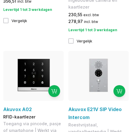
Ingebouwde camera en
356,51
incl. btw
kaartlezer
Levertijd 1 tot 3 werkdagen
230,55
excl. btw
Vergelijk
278,97
incl. btw
Levertijd 1 tot 3 werkdagen
Vergelijk
Akuvox A02
Akuvox E21V SIP Video
RFID-kaartlezer
Intercom
Toegang via pincode, pasje
Roestvrijstaal,
of smartphone | Werkt via
vandaalbestendig | Werkt