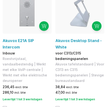
Akuvox E21A SIP
Akuvox Desktop Stand -
Intercom
White
Inbouw
voor C313/C315
Roestvrijstaal,
bedieningspanelen
vandaalbestendig | Werkt
Akuvox tafelstandaard | Voor
met elke VoIP-centrale |
C313 en C315
Werkt met elke elektrische
bedieningspanelen | Stevige
deuropener
bureaustandaard
236,45
38,84
excl. btw
excl. btw
286,10
47,00
incl. btw
incl. btw
Levertijd 1 tot 3 werkdagen
Levertijd 1 tot 3 werkdagen