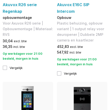
Akuvox R26 serie
Akuvox E16C SIP
Regenkap
Intercom
opbouwmontage
Opbouw
Voor Axuvox R26 serie |
Plastic behuizing, opbouw
Opbouwmontage | Materiaal:
variant | 1 output relay voor
RVS
deuropener | Dubbele 2MP
camera en kaartlezer
30,04
excl. btw
36,35
452,83
incl. btw
excl. btw
547,92
incl. btw
Op werkdagen voor 21:00
besteld, morgen in huis
Op werkdagen voor 21:00
besteld, morgen in huis
Vergelijk
Vergelijk