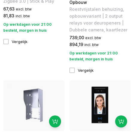
ZigBee 3.0 | Stick & Play
Opbouw
67,63
Roestvrijstalen behuizing,
excl. btw
81,83
opbouwvariant | 2 output
incl. btw
relays voor deuropeners |
Op werkdagen voor 21:00
Dubbele camera, kaartlezer
besteld, morgen in huis
739,00
excl. btw
Vergelijk
894,19
incl. btw
Op werkdagen voor 21:00
besteld, morgen in huis
Vergelijk