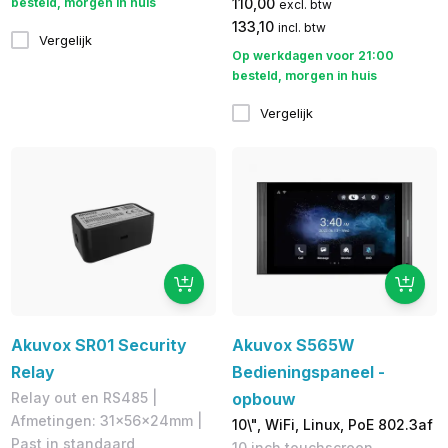
besteld, morgen in huis
110,00
excl. btw
133,10
incl. btw
Vergelijk
Op werkdagen voor 21:00
besteld, morgen in huis
Vergelijk
Akuvox SR01 Security
Akuvox S565W
Relay
Bedieningspaneel -
Relay out en RS485 |
opbouw
Afmetingen: 31x56x24mm |
10\", WiFi, Linux, PoE 802.3af
Past in standaard
10 inch touchscreen,