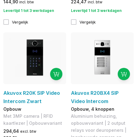
144,90
224,47
incl. btw
incl. btw
Levertijd 1 tot 3 werkdagen
Levertijd 1 tot 3 werkdagen
Vergelijk
Vergelijk
Akuvox R20K SIP Video
Akuvox R20BX4 SIP
Intercom Zwart
Video Intercom
Opbouw
Opbouw, 4 knoppen
Met 3MP camera | RFID
Aluminium behuizing,
kaartlezer | Opbouwvariant
opbouwvariant | 2 output
relays voor deuropeners |
294,64
excl. btw