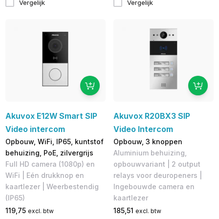
Vergelijk
Vergelijk
Akuvox E12W Smart SIP
Akuvox R20BX3 SIP
Video intercom
Video Intercom
Opbouw, WiFi, IP65, kuntstof
Opbouw, 3 knoppen
behuizing, PoE, zilvergrijs
Aluminium behuizing,
Full HD camera (1080p) en
opbouwvariant | 2 output
WiFi | Eén drukknop en
relays voor deuropeners |
kaartlezer | Weerbestendig
Ingebouwde camera en
(IP65)
kaartlezer
119,75
185,51
excl. btw
excl. btw