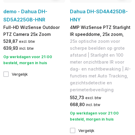
demo - Dahua DH-
Dahua DH-SD4A425DB-
SD5A225GB-HNR
HNY
Full-HD WizSense Outdoor
4MP WizSense PTZ Starlight
PTZ Camera 25x Zoom
IR speeddome, 25x zoom,
528,87
25x optische zoom voor
excl. btw
639,93
scherpe beelden op grote
incl. btw
afstand | Starlight en 100
Op werkdagen voor 21:00
meter onzichtbare IR voor
besteld, morgen in huis
dag- en nachtbewaking | AI-
Vergelijk
functies met Auto Tracking,
gezichtsdetectie en
perimeterbeveiliging
552,73
excl. btw
668,80
incl. btw
Op werkdagen voor 21:00
besteld, morgen in huis
Vergelijk