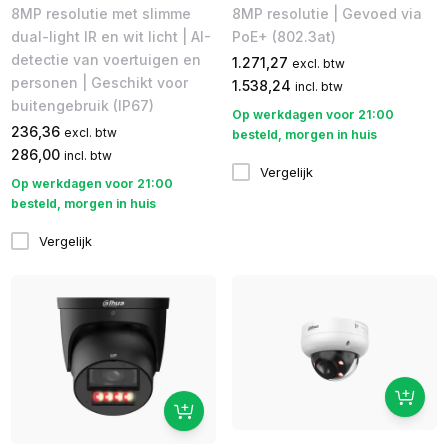
8MP resolutie met slimme
8MP resolutie | Gevoed via
dual-light IR en wit licht | AI-
PoE+ (802.3at)
detectie van voertuigen en
1.271,27
excl. btw
personen | Geschikt voor
1.538,24
incl. btw
buitengebruik (IP67)
Op werkdagen voor 21:00
236,36
excl. btw
besteld, morgen in huis
286,00
incl. btw
Vergelijk
Op werkdagen voor 21:00
besteld, morgen in huis
Vergelijk