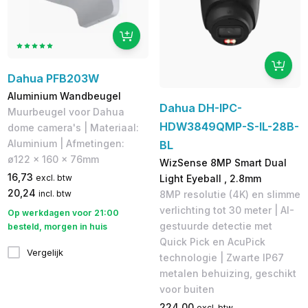
Dahua PFB203W
Aluminium Wandbeugel
Dahua DH-IPC-
Muurbeugel voor Dahua
HDW3849QMP-S-IL-28B-
dome camera's | Materiaal:
Aluminium | Afmetingen:
BL
ø122 x 160 x 76mm
WizSense 8MP Smart Dual
16,73
Light Eyeball , 2.8mm
excl. btw
20,24
8MP resolutie (4K) en slimme
incl. btw
verlichting tot 30 meter | AI-
Op werkdagen voor 21:00
gestuurde detectie met
besteld, morgen in huis
Quick Pick en AcuPick
Vergelijk
technologie | Zwarte IP67
metalen behuizing, geschikt
voor buiten
224,00
excl. btw