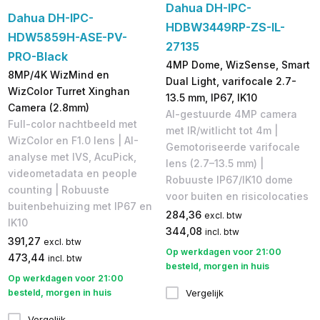
Dahua DH-IPC-
Dahua DH-IPC-
HDBW3449RP-ZS-IL-
HDW5859H-ASE-PV-
27135
PRO-Black
4MP Dome, WizSense, Smart
8MP/4K WizMind en
Dual Light, varifocale 2.7-
WizColor Turret Xinghan
13.5 mm, IP67, IK10
Camera (2.8mm)
AI-gestuurde 4MP camera
Full-color nachtbeeld met
met IR/witlicht tot 4m |
WizColor en F1.0 lens | AI-
Gemotoriseerde varifocale
analyse met IVS, AcuPick,
lens (2.7–13.5 mm) |
videometadata en people
Robuuste IP67/IK10 dome
counting | Robuuste
voor buiten en risicolocaties
buitenbehuizing met IP67 en
284,36
excl. btw
IK10
344,08
incl. btw
391,27
excl. btw
Op werkdagen voor 21:00
473,44
incl. btw
besteld, morgen in huis
Op werkdagen voor 21:00
Vergelijk
besteld, morgen in huis
Vergelijk