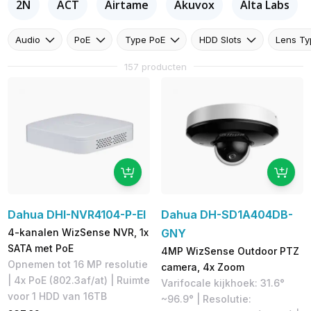
2N
ACT
Airtame
Akuvox
Alta Labs
Audio
PoE
Type PoE
HDD Slots
Lens Ty
157 producten
Dahua DHI-NVR4104-P-EI
Dahua DH-SD1A404DB-
4-kanalen WizSense NVR, 1x
GNY
SATA met PoE
4MP WizSense Outdoor PTZ
Opnemen tot 16 MP resolutie
camera, 4x Zoom
| 4x PoE (802.3af/at) | Ruimte
Varifocale kijkhoek: 31.6°
voor 1 HDD van 16TB
~96.9° | Resolutie: