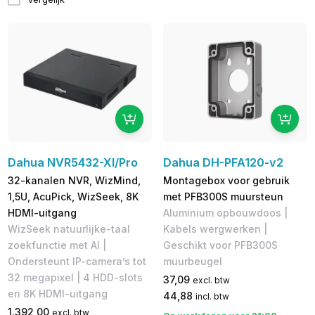
Dahua NVR5432-XI/Pro
Dahua DH-PFA120-v2
32-kanalen NVR, WizMind,
Montagebox voor gebruik
1,5U, AcuPick, WizSeek, 8K
met PFB300S muursteun
HDMI-uitgang
Aluminium opbouwdoos |
WizSeek natuurlijke-taal
Kabels wergwerken |
zoekfunctie met AI |
Geschikt voor PFB300S
Ondersteunt IP-camera’s tot
muurbeugel
32 megapixel | 4 HDD-slots
37,09
excl. btw
en 8K HDMI-uitgang
44,88
incl. btw
1.392,00
excl. btw