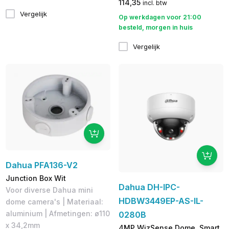
114,35
incl. btw
Vergelijk
Op werkdagen voor 21:00
besteld, morgen in huis
Vergelijk
Dahua PFA136-V2
Junction Box Wit
Dahua DH-IPC-
Voor diverse Dahua mini
HDBW3449EP-AS-IL-
dome camera's | Materiaal:
aluminium | Afmetingen: ø110
0280B
x 34,2mm
4MP WizSense Dome, Smart