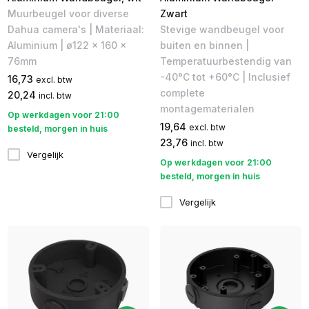
Muurbeugel voor diverse
Zwart
Dahua camera's | Materiaal:
Stevige wandbeugel voor
Aluminium | ø122 x 160 x
buiten en binnen |
76mm
Temperatuurbestendig van
-40°C tot +60°C | Inclusief
16,73
excl. btw
complete
20,24
incl. btw
montagematerialen
Op werkdagen voor 21:00
19,64
excl. btw
besteld, morgen in huis
23,76
incl. btw
Vergelijk
Op werkdagen voor 21:00
besteld, morgen in huis
Vergelijk