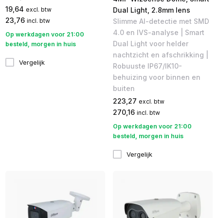
19,64
Dual Light, 2.8mm lens
excl. btw
23,76
Slimme AI-detectie met SMD
incl. btw
4.0 en IVS-analyse | Smart
Op werkdagen voor 21:00
Dual Light voor helder
besteld, morgen in huis
nachtzicht en afschrikking |
Vergelijk
Robuuste IP67/IK10-
behuizing voor binnen en
buiten
223,27
excl. btw
270,16
incl. btw
Op werkdagen voor 21:00
besteld, morgen in huis
Vergelijk