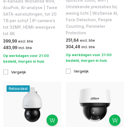
optische zoom, WiFi |
8-kanaals WizSense NVR,
Uitstekende prestaties bij
AcuPick, AI-analyse | Twee
weinig licht | WizSense AI,
SATA-aansluitingen, tot 20
Face Detection, People
TB per schijf | IP-camera’s
Counting, Perimeter
tot 32MP, HDMI-weergave
Protection
tot 8K
251,64
excl. btw
399,99
excl. btw
304,48
incl. btw
483,99
incl. btw
Op werkdagen voor 21:00
Op werkdagen voor 21:00
besteld, morgen in huis
besteld, morgen in huis
Vergelijk
Vergelijk
Retourdeal