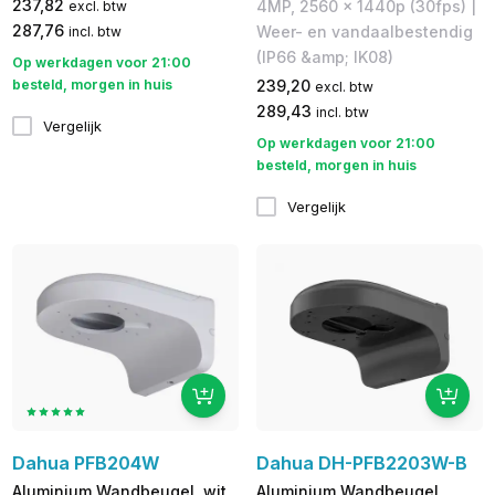
237,82
4MP, 2560 x 1440p (30fps) |
excl. btw
287,76
Weer- en vandaalbestendig
incl. btw
(IP66 &amp; IK08)
Op werkdagen voor 21:00
besteld, morgen in huis
239,20
excl. btw
289,43
incl. btw
Vergelijk
Op werkdagen voor 21:00
besteld, morgen in huis
Vergelijk
Dahua PFB204W
Dahua DH-PFB2203W-B
Aluminium Wandbeugel, wit
Aluminium Wandbeugel