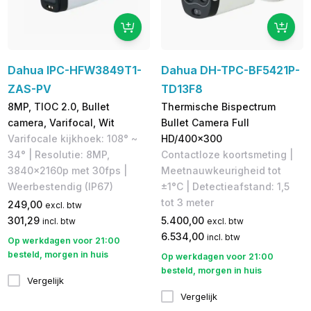
Dahua IPC-HFW3849T1-
Dahua DH-TPC-BF5421P-
ZAS-PV
TD13F8
8MP, TIOC 2.0, Bullet
Thermische Bispectrum
camera, Varifocal, Wit
Bullet Camera Full
Varifocale kijkhoek: 108° ~
HD/400x300
34° | Resolutie: 8MP,
Contactloze koortsmeting |
3840x2160p met 30fps |
Meetnauwkeurigheid tot
Weerbestendig (IP67)
±1°C | Detectieafstand: 1,5
tot 3 meter
249,00
excl. btw
301,29
5.400,00
incl. btw
excl. btw
6.534,00
incl. btw
Op werkdagen voor 21:00
besteld, morgen in huis
Op werkdagen voor 21:00
besteld, morgen in huis
Vergelijk
Vergelijk