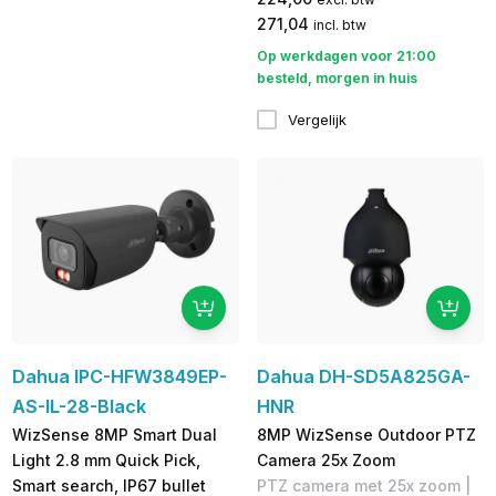
271,04
incl. btw
Op werkdagen voor 21:00
besteld, morgen in huis
Vergelijk
Dahua IPC-HFW3849EP-
Dahua DH-SD5A825GA-
AS-IL-28-Black
HNR
WizSense 8MP Smart Dual
8MP WizSense Outdoor PTZ
Light 2.8 mm Quick Pick,
Camera 25x Zoom
Smart search, IP67 bullet
PTZ camera met 25x zoom |