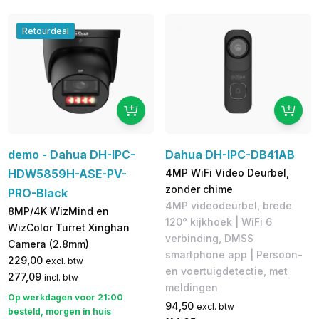
Retourdeal
demo - Dahua DH-IPC-
Dahua DH-IPC-DB41AB
HDW5859H-ASE-PV-
4MP WiFi Video Deurbel,
zonder chime
PRO-Black
4MP videodeurbel, brede
8MP/4K WizMind en
120° kijkhoek | WiFi 6
WizColor Turret Xinghan
verbinding, DMSS
Camera (2.8mm)
smartphone app | Persoon-
229,00
excl. btw
en voertuigdetectie, met
277,09
incl. btw
meldingen
Op werkdagen voor 21:00
94,50
excl. btw
besteld, morgen in huis