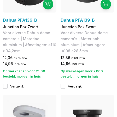
Dahua PFA136-B
Dahua PFA139-B
Junction Box Zwart
Junction Box Zwart
Voor diverse Dahua dome
Voor diverse Dahua dome
camera's | Materiaal:
camera's | Materiaal:
aluminium | Afmetingen: ø110
aluminium | Afmetingen:​
x 34,2mm
ø108 x28.5mm
12,36
12,36
excl. btw
excl. btw
14,96
14,96
incl. btw
incl. btw
Op werkdagen voor 21:00
Op werkdagen voor 21:00
besteld, morgen in huis
besteld, morgen in huis
Vergelijk
Vergelijk