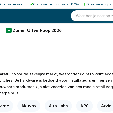
25+ jaar ervaring
Gratis verzending vanaf
€70*
Onze webshops
Waar ben je naar op 
Zomer Uitverkoop 2026
➜
ratuur voor de zakelijke markt, waaronder Point to Point acce
switches. De hardware is bedoeld voor installateurs en mense
uwbare producten zijn niet voorzien van een mooie retail verp
erpe prijs.
tame
Akuvox
Alta Labs
APC
Arvio