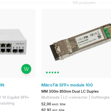
109 producten
IN
MikroTik SFP+ module 10G
MM 300m 850nm Dual LC Duplex
2 10 Gigabit SFP+
Multimode | LC-connector | ​​Golflengte
sluiting
52,00
excl. btw
62,92
incl. btw