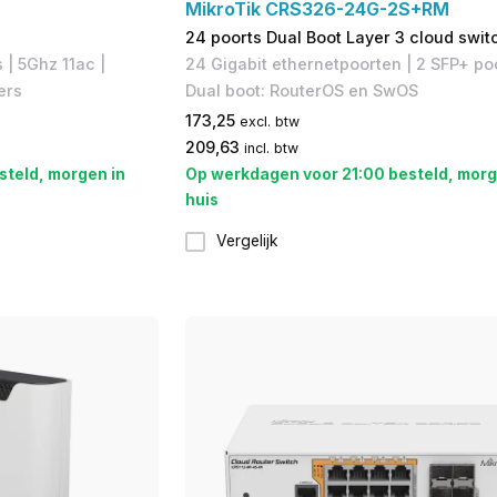
MikroTik CRS326-24G-2S+RM
24 poorts Dual Boot Layer 3 cloud swit
| 5Ghz 11ac |
24 Gigabit ethernetpoorten | 2 SFP+ po
ers
Dual boot: RouterOS en SwOS
173,25
excl. btw
209,63
incl. btw
steld, morgen in
Op werkdagen voor 21:00 besteld, morg
huis
Vergelijk