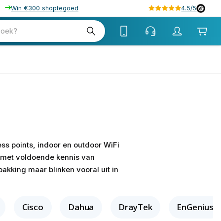
Win €300 shoptegoed
4.5/5
zoek?
ss points, indoor en outdoor WiFi
n met voldoende kennis van
akking maar blinken vooral uit in
Cisco
Dahua
DrayTek
EnGenius