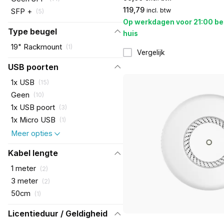
119,79
incl. btw
SFP +
(
5
)
Op werkdagen voor 21:00 be
Type beugel
huis
19" Rackmount
(
1
)
Vergelijk
USB poorten
1x USB
(
15
)
Geen
(
10
)
1x USB poort
(
3
)
1x Micro USB
(
1
)
Meer opties
Kabel lengte
1 meter
(
2
)
3 meter
(
2
)
50cm
(
1
)
Licentieduur / Geldigheid