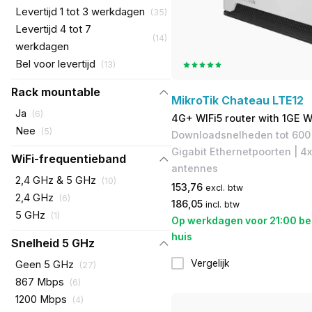
Levertijd 1 tot 3 werkdagen
(
35
)
Levertijd 4 tot 7
(
14
)
werkdagen
Bel voor levertijd
(
13
)
Rack mountable
MikroTik Chateau LTE12
Ja
(
6
)
4G+ WIFi5 router with 1GE 
Nee
(
5
)
Downloadsnelheden tot 600 M
Gigabit Ethernetpoorten | 4x
WiFi-frequentieband
antennes
2,4 GHz & 5 GHz
(
10
)
153,76
excl. btw
2,4 GHz
(
6
)
186,05
incl. btw
5 GHz
(
1
)
Op werkdagen voor 21:00 be
huis
Snelheid 5 GHz
Vergelijk
Geen 5 GHz
(
27
)
867 Mbps
(
6
)
1200 Mbps
(
4
)