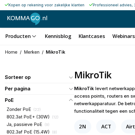
Kopen op rekening voor zakelijke klanten
Professioneel advies, 
Producten
Kennisblog
Klantcases
Webinars
Home
/
Merken
/
MikroTik
MikroTik
Sorteer op
Per pagina
MikroTik
levert netwerkappa
access points, routers en 
PoE
netwerkapparatuur. De betro
Zonder PoE
(
22
)
functionaliteit tegen een sch
802.3at PoE+ (30W)
(
12
)
Ja, passieve PoE
(
9
)
2N
ACT
Air
802.3af PoE (15.4W)
(
8
)