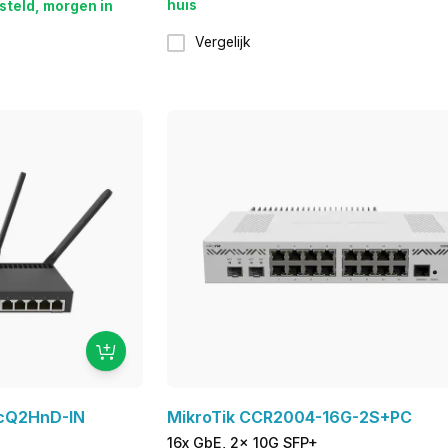
huis
steld, morgen in
Vergelijk
acQ2HnD-IN
MikroTik CCR2004-16G-2S+PC
16x GbE, 2x 10G SFP+