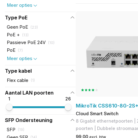
Meer opties
Type PoE
Geen PoE
(
23
)
PoE +
(
13
)
Passieve PoE 24V
(
10
)
PoE
(
7
)
Meer opties
Type kabel
Flex cable
(
1
)
Aantal LAN poorten
1
26
MikroTik CSS610-8G-2S+
Cloud Smart Switch
SFP Ondersteuning
8 Gigabit ethernetpoorten | 
poorten | Dubbele stroomaan
SFP
(
19
)
99,00
Geen SFP
excl. btw
(
14
)