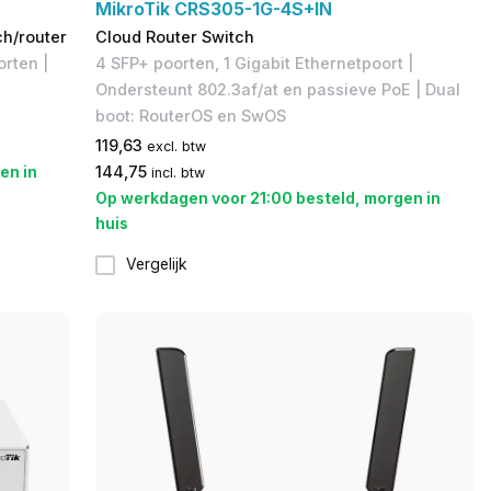
MikroTik CRS305-1G-4S+IN
ch/router
Cloud Router Switch
orten |
4 SFP+ poorten, 1 Gigabit Ethernetpoort |
Ondersteunt 802.3af/at en passieve PoE | Dual
boot: RouterOS en SwOS
119,63
excl. btw
en in
144,75
incl. btw
Op werkdagen voor 21:00 besteld, morgen in
huis
Vergelijk