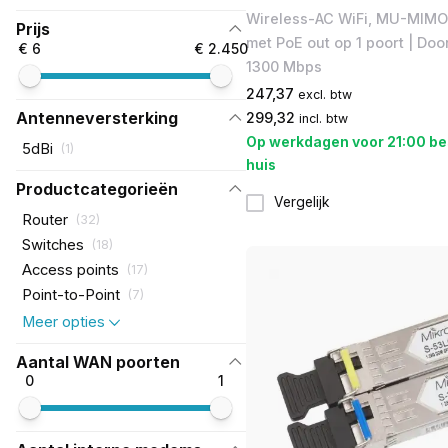
​Wireless-AC WiFi, MU-MIMO 
Prijs
met PoE out op 1 poort | Doo
€ 6
€ 2.450
1300 Mbps
247,37
excl. btw
Antenneversterking
299,32
incl. btw
Op werkdagen voor 21:00 be
5dBi
(
1
)
huis
Productcategorieën
Vergelijk
Router
(
32
)
Switches
(
18
)
Access points
(
17
)
Point-to-Point
(
7
)
Meer opties
Aantal WAN poorten
0
1