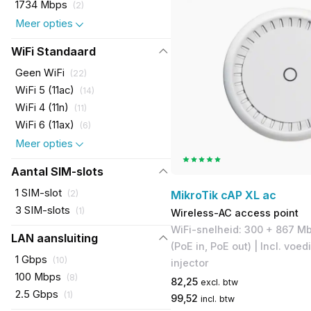
1734 Mbps
(
2
)
Meer opties
WiFi Standaard
Geen WiFi
(
22
)
WiFi 5 (11ac)
(
14
)
WiFi 4 (11n)
(
11
)
WiFi 6 (11ax)
(
6
)
Meer opties
Aantal SIM-slots
1 SIM-slot
MikroTik cAP XL ac
(
2
)
3 SIM-slots
(
1
)
Wireless-AC access point
WiFi-snelheid: 300 + 867 Mb
LAN aansluiting
(PoE in, PoE out) | Incl. vo
1 Gbps
(
10
)
injector
100 Mbps
(
8
)
82,25
excl. btw
2.5 Gbps
(
1
)
99,52
incl. btw