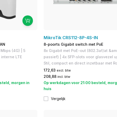
MikroTik CRS112-8P-4S-IN
WAN
8-poorts Gigabit switch met PoE
bps (4G)​ | 5
8x Gigabit met PoE-out (802.3af/at &am
 interne LTE
passief) | 4x SFP-slots voor glasvezel u
Stil, compact en direct inzetbaar met 
172,63
excl. btw
208,88
incl. btw
steld, morgen in
Op werkdagen voor 21:00 besteld, morg
huis
Vergelijk