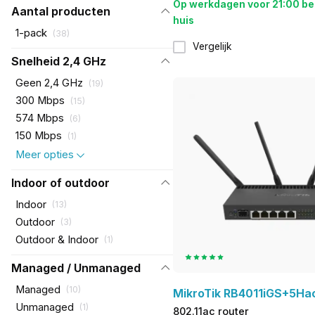
Op werkdagen voor 21:00 be
Aantal producten
huis
1-pack
(
38
)
Vergelijk
Snelheid 2,4 GHz
Geen 2,4 GHz
(
19
)
300 Mbps
(
15
)
574 Mbps
(
6
)
150 Mbps
(
1
)
Meer opties
Indoor of outdoor
Indoor
(
13
)
Outdoor
(
3
)
Outdoor & Indoor
(
1
)
Managed / Unmanaged
Managed
(
10
)
MikroTik RB4011iGS+5H
Unmanaged
(
1
)
802.11ac router