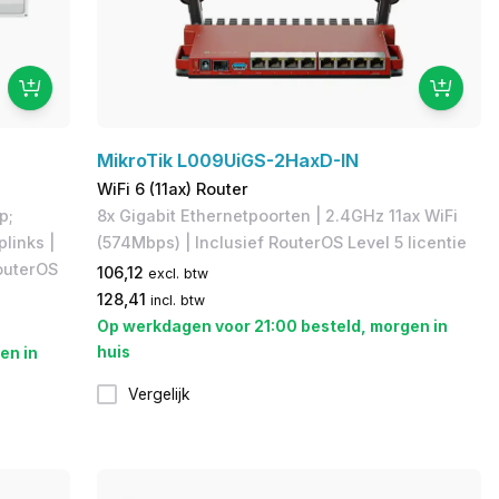
MikroTik L009UiGS-2HaxD-IN
WiFi 6 (11ax) Router
p;
8x Gigabit Ethernetpoorten | 2.4GHz 11ax WiFi
plinks |
(574Mbps) | Inclusief RouterOS Level 5 licentie
RouterOS
106,12
excl. btw
128,41
incl. btw
Op werkdagen voor 21:00 besteld, morgen in
huis
en in
Vergelijk