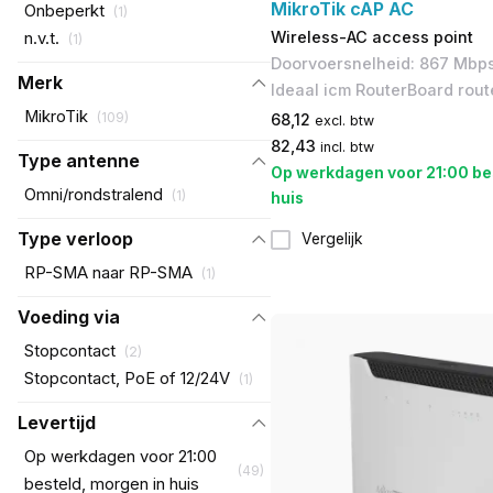
MikroTik cAP AC
Onbeperkt
(
1
)
Wireless-AC access point
n.v.t.
(
1
)
Doorvoersnelheid: 867 Mbps 
Merk
Ideaal icm RouterBoard rout
MikroTik
(
109
)
68,12
excl. btw
82,43
incl. btw
Type antenne
Op werkdagen voor 21:00 be
Omni/rondstralend
(
1
)
huis
Type verloop
Vergelijk
RP-SMA naar RP-SMA
(
1
)
Voeding via
Stopcontact
(
2
)
Stopcontact, PoE of 12/24V
(
1
)
Levertijd
Op werkdagen voor 21:00
(
49
)
besteld, morgen in huis