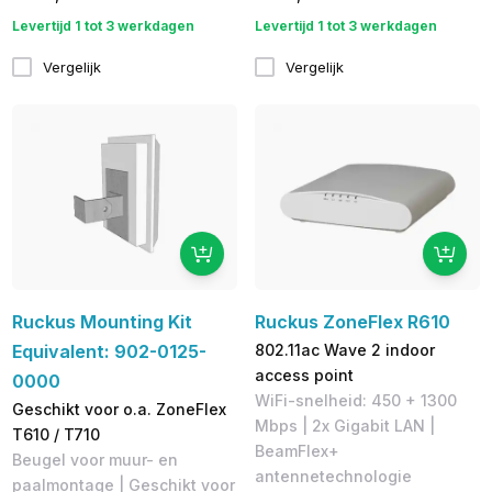
Levertijd 1 tot 3 werkdagen
Levertijd 1 tot 3 werkdagen
Vergelijk
Vergelijk
Ruckus Mounting Kit
Ruckus ZoneFlex R610
Equivalent: 902-0125-
802.11ac Wave 2 indoor
access point
0000
WiFi-snelheid: 450 + 1300
Geschikt voor o.a. ZoneFlex
Mbps | 2x Gigabit LAN |
T610 / T710
BeamFlex+
Beugel voor muur- en
antennetechnologie
paalmontage | Geschikt voor