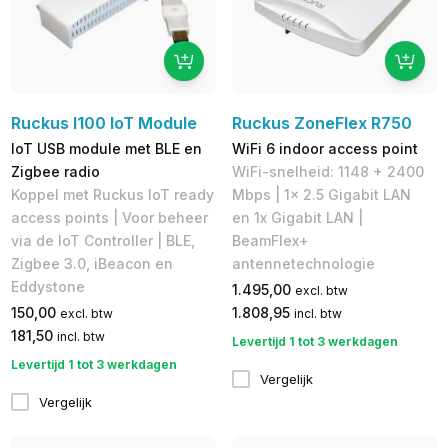
Ruckus I100 IoT Module
Ruckus ZoneFlex R750
IoT USB module met BLE en
WiFi 6 indoor access point
Zigbee radio
WiFi-snelheid: 1148 + 2400
Koppel met Ruckus IoT ready
Mbps | 1x 2.5 Gigabit LAN
access points | Voor beheer
en 1x Gigabit LAN |
via de IoT Controller | BLE,
BeamFlex+
Zigbee 3.0, iBeacon en
antennetechnologie
Eddystone
1.495,00
excl. btw
150,00
1.808,95
excl. btw
incl. btw
181,50
incl. btw
Levertijd 1 tot 3 werkdagen
Levertijd 1 tot 3 werkdagen
Vergelijk
Vergelijk