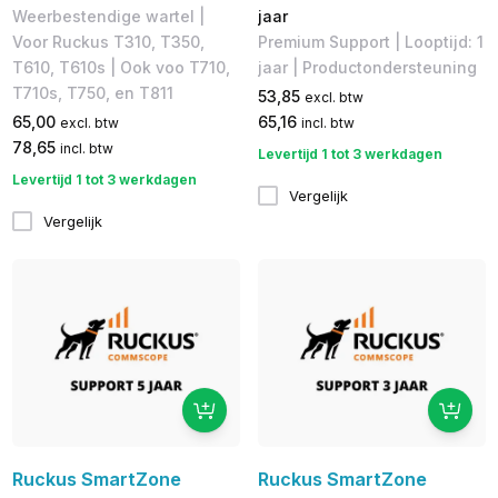
Weerbestendige wartel |
jaar
Voor Ruckus T310, T350,
Premium Support | Looptijd: 1
T610, T610s | Ook voo T710,
jaar​ | Productondersteuning
T710s, T750, en T811
53,85
excl. btw
65,00
65,16
excl. btw
incl. btw
78,65
incl. btw
Levertijd 1 tot 3 werkdagen
Levertijd 1 tot 3 werkdagen
Vergelijk
Vergelijk
Ruckus SmartZone
Ruckus SmartZone