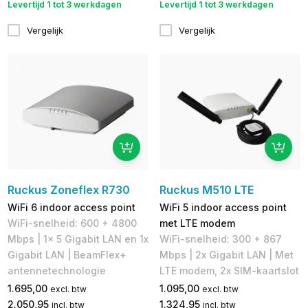
Levertijd 1 tot 3 werkdagen
Levertijd 1 tot 3 werkdagen
Vergelijk
Vergelijk
Ruckus Zoneflex R730
Ruckus M510 LTE
WiFi 6 indoor access point
WiFi 5 indoor access point
WiFi-snelheid: 600 + 4800
met LTE modem
Mbps | 1x 5 Gigabit LAN en 1x
WiFi-snelheid: 300 + 867
Gigabit LAN | BeamFlex+
Mbps | 2x Gigabit LAN | Met
antennetechnologie
LTE modem, 2x SIM-kaartslot
1.695,00
1.095,00
excl. btw
excl. btw
2.050,95
1.324,95
incl. btw
incl. btw