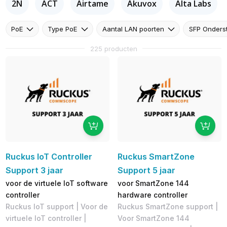
2N
ACT
Airtame
Akuvox
Alta Labs
PoE
Type PoE
Aantal LAN poorten
SFP Onders
225 producten
Ruckus IoT Controller
Ruckus SmartZone
Support 3 jaar
Support 5 jaar
voor de virtuele IoT software
voor SmartZone 144
controller
hardware controller
Ruckus IoT support | Voor de
Ruckus SmartZone support |
virtuele IoT controller |
Voor SmartZone 144