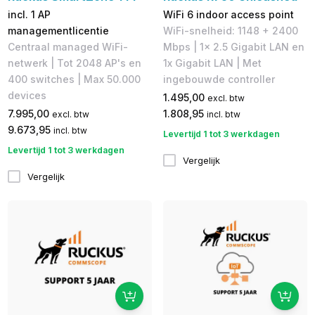
incl. 1 AP
WiFi 6 indoor access point
managementlicentie
WiFi-snelheid: 1148 + 2400
Centraal managed WiFi-
Mbps | 1x 2.5 Gigabit LAN en
netwerk | Tot 2048 AP's en
1x Gigabit LAN | Met
400 switches | Max 50.000
ingebouwde controller
devices
1.495,00
excl. btw
7.995,00
1.808,95
excl. btw
incl. btw
9.673,95
incl. btw
Levertijd 1 tot 3 werkdagen
Levertijd 1 tot 3 werkdagen
Vergelijk
Vergelijk