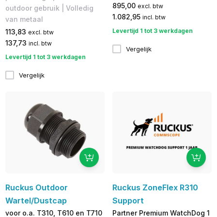
895,00
excl. btw
outdoor gebruik | Volledig
1.082,95
incl. btw
van metaal
Levertijd 1 tot 3 werkdagen
113,83
excl. btw
137,73
incl. btw
Vergelijk
Levertijd 1 tot 3 werkdagen
Vergelijk
Ruckus Outdoor
Ruckus ZoneFlex R310
Wartel/Dustcap
Support
voor o.a. T310, T610 en T710
Partner Premium WatchDog 1